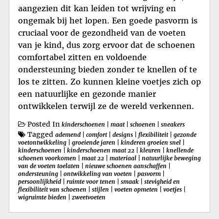
aangezien dit kan leiden tot wrijving en
ongemak bij het lopen. Een goede pasvorm is
cruciaal voor de gezondheid van de voeten
van je kind, dus zorg ervoor dat de schoenen
comfortabel zitten en voldoende
ondersteuning bieden zonder te knellen of te
los te zitten. Zo kunnen kleine voetjes zich op
een natuurlijke en gezonde manier
ontwikkelen terwijl ze de wereld verkennen.
Posted In
kinderschoenen
|
maat
|
schoenen
|
sneakers
Tagged
ademend
|
comfort
|
designs
|
flexibiliteit
|
gezonde
voetontwikkeling
|
groeiende jaren
|
kinderen groeien snel
|
kinderschoenen
|
kinderschoenen maat 22
|
kleuren
|
knellende
schoenen voorkomen
|
maat 22
|
materiaal
|
natuurlijke beweging
van de voeten toelaten
|
nieuwe schoenen aanschaffen
|
ondersteuning
|
ontwikkeling van voeten
|
pasvorm
|
persoonlijkheid
|
ruimte voor tenen
|
smaak
|
stevigheid en
flexibiliteit van schoenen
|
stijlen
|
voeten opmeten
|
voetjes
|
wigruimte bieden
|
zweetvoeten