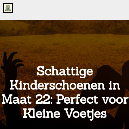
Go
to
the
home
page
of
onsgrotegezin.nl
Schattige
Kinderschoenen in
Maat 22: Perfect voor
Kleine Voetjes