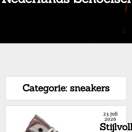
Categorie:
sneakers
Posted
23 juli
on
2026
Stijlvol