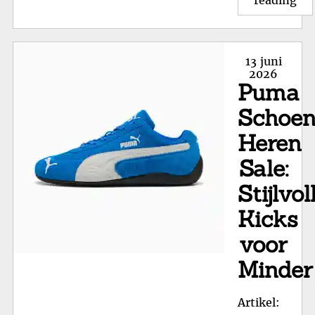
He
va
Adi
Posted
13 juni
On
on
2026
Puma
de
Col
Schoe
Heren
Sale:
Stijlvol
Kicks
voor
Minder
Artikel: