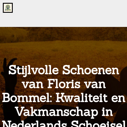
Go
to
the
home
page
of
onsgrotegezin.nl
Stijlvolle Schoenen
van Floris van
Bommel: Kwaliteit en
Vakmanschap in
Nederlands Schoeisel