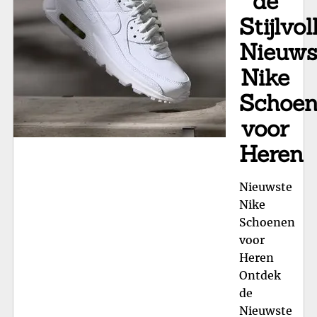
de
Elk
Stijlvol
Ge
Nieuws
Nike
Schoe
voor
Heren
Nieuwste
Nike
Schoenen
voor
Heren
Ontdek
de
Nieuwste