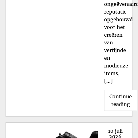
ongeëvenaar
reputatie
opgebouwd
voor het
creëren
van
verfijnde
en
modieuze
items,
[…]
Continue
"St
reading
Lux
On
de
Posted
10 juli
Ico
on
2026