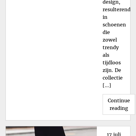
design,
resulterend
in
schoenen
die
zowel
trendy
als
tijdloos
zijn. De
collectie
[…]
Continue
"St
reading
Sc
va
Flo
Posted
17 juli