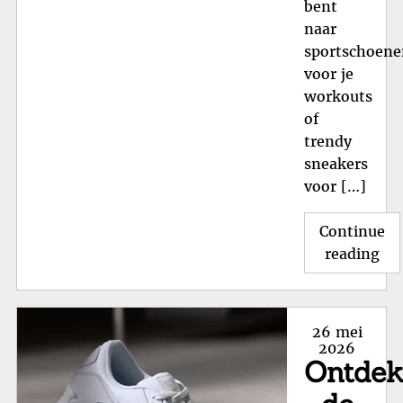
bent
naar
sportschoene
voor je
workouts
of
trendy
sneakers
voor […]
Continue
"O
reading
de
Sti
Sc
Posted
26 mei
va
on
2026
Ontde
Pu
voo