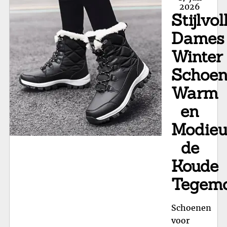
va
on
2026
Stijlvol
Bo
Kwa
Dames
en
Winter
Va
in
Schoen
Ne
Warm
Sch
en
Modieu
de
Koude
Tegem
Schoenen
voor