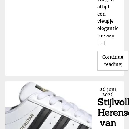
altijd
een
vleugje
elegantie
toe aan
[…]
Continue
"St
reading
He
Le
Sc
Posted
26 juni
Kwa
on
2026
Stijlvol
en
Du
Herens
in
van
Eé
Paa