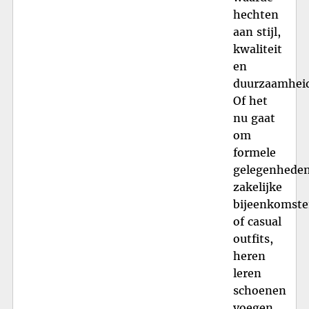
hechten
aan stijl,
kwaliteit
en
duurzaamhei
Of het
nu gaat
om
formele
gelegenheden
zakelijke
bijeenkomst
of casual
outfits,
heren
leren
schoenen
voegen