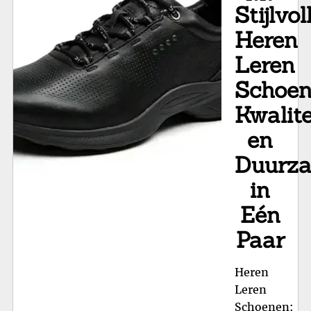
Stijlvol
Guc
Sc
Heren
voo
Leren
Da
Schoen
Kwalite
en
Duurz
in
Eén
Paar
Heren
Leren
Schoenen: