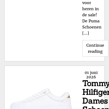
voor
heren in
de sale!
De Puma
Schoenen
[…]
Continue
"P
reading
Sc
He
Sal
Posted
01 juni
Sti
on
2026
Tomm
Kic
voo
Hilfige
Mi
Dames