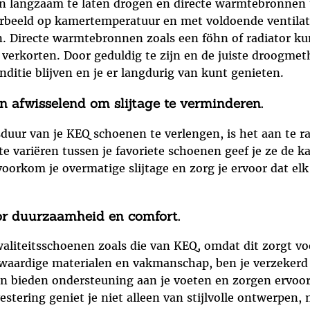
en langzaam te laten drogen en directe warmtebronnen 
oorbeeld op kamertemperatuur en met voldoende ventilati
. Directe warmtebronnen zoals een föhn of radiator ku
erkorten. Door geduldig te zijn en de juiste droogmeth
itie blijven en je er langdurig van kunt genieten.
 afwisselend om slijtage te verminderen.
sduur van je KEQ schoenen te verlengen, is het aan te 
te variëren tussen je favoriete schoenen geef je ze de 
voorkom je overmatige slijtage en zorg je ervoor dat e
oor duurzaamheid en comfort.
waliteitsschoenen zoals die van KEQ, omdat dit zorgt 
waardige materialen en vakmanschap, ben je verzekerd 
bieden ondersteuning aan je voeten en zorgen ervoor 
estering geniet je niet alleen van stijlvolle ontwerpen,