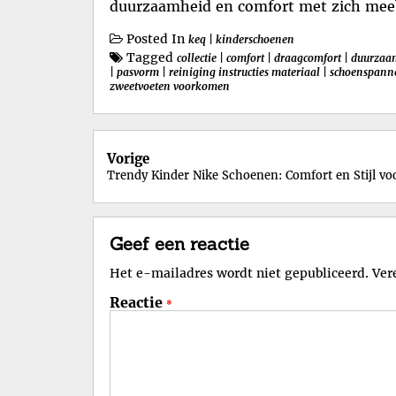
duurzaamheid en comfort met zich mee
Posted In
keq
|
kinderschoenen
Tagged
collectie
|
comfort
|
draagcomfort
|
duurzaa
|
pasvorm
|
reiniging instructies materiaal
|
schoenspann
zweetvoeten voorkomen
Berichtnavigatie
Vorige
Trendy Kinder Nike Schoenen: Comfort en Stijl vo
Geef een reactie
Het e-mailadres wordt niet gepubliceerd.
Ver
Reactie
*