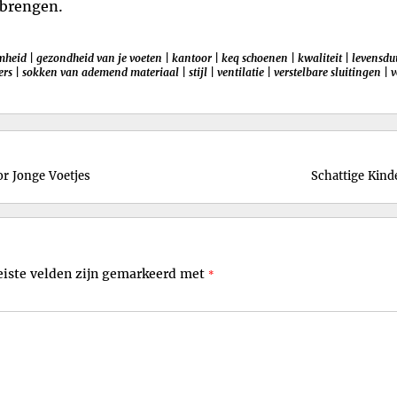
brengen.
mheid
|
gezondheid van je voeten
|
kantoor
|
keq schoenen
|
kwaliteit
|
levensdu
ers
|
sokken van ademend materiaal
|
stijl
|
ventilatie
|
verstelbare sluitingen
|
v
or Jonge Voetjes
Schattige Kind
eiste velden zijn gemarkeerd met
*