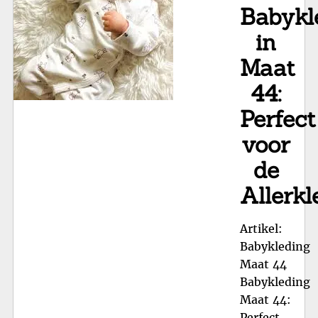
44
Babykl
Bab
in
voo
Jo
Maat
Kle
44:
Perfect
voor
de
Allerkl
Artikel:
Babykleding
Maat 44
Babykleding
Maat 44:
Perfect