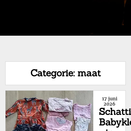
Categorie:
maat
Posted
17 juni
on
2026
Schatt
Babykl