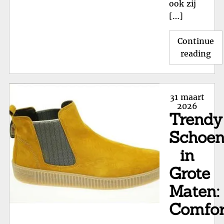
ook zij
[…]
Continue
"T
reading
He
in
Gro
Posted
31 maart
Ma
on
2026
Trendy
Co
en
Schoe
Stij
in
ge
Grote
Maten:
Comfor