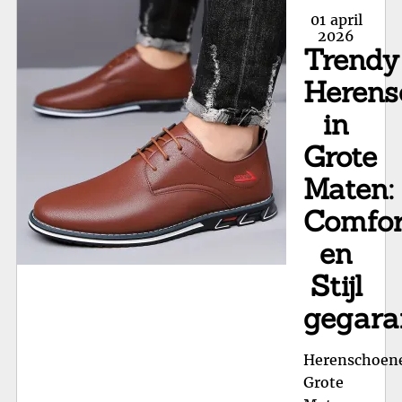
Gro
Posted
01 april
Ma
on
2026
Trendy
Sti
Opt
Herens
voo
in
Vr
me
Grote
Gro
Maten:
Vo
Comfor
en
Stijl
gegara
Herenschoen
Grote