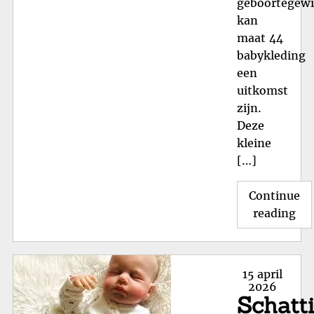
geboortegewi
kan
maat 44
babykleding
een
uitkomst
zijn.
Deze
kleine
[…]
Continue
"O
reading
de
Sch
We
Posted
15 april
va
on
2026
Schatt
Ma