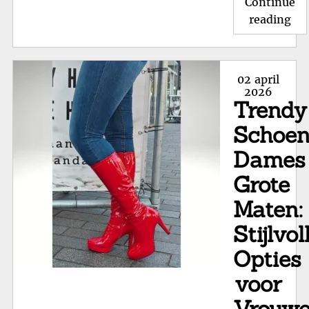
Continue
"Sc
reading
Bab
in
Ma
Posted
02 april
44:
on
2026
Trendy
Per
voo
Schoe
de
Dames
All
Grote
Maten:
Stijlvol
Opties
voor
Vrouw