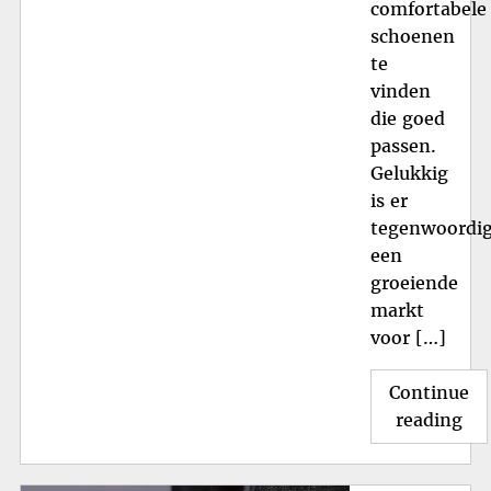
comfortabele
schoenen
te
vinden
die goed
passen.
Gelukkig
is er
tegenwoordi
een
groeiende
markt
voor […]
Continue
"T
reading
Sc
Da