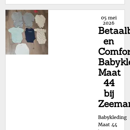
in
Ma
Posted
05 mei
68:
on
2026
Betaal
Per
voo
en
Je
Comfor
Kle
Babykl
Maat
44
bij
Zeema
Babykleding
Maat 44