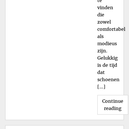
te
vinden
die
zowel
comfortabel
als
modieus
zijn.
Gelukkig
is de tijd
dat
schoenen
[…]
Continue
"T
reading
Sc
in