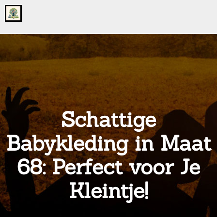
Go
to
the
home
page
of
onsgrotegezin.nl
Schattige
Babykleding in Maat
68: Perfect voor Je
Kleintje!