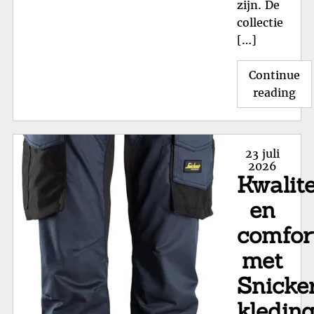
zijn. De
collectie
[…]
Continue
"St
reading
Sc
va
Flo
Posted
23 juli
va
on
2026
Kwalite
Bo
Kwa
en
en
comfor
Va
in
met
Ne
Snicke
Sch
kledin