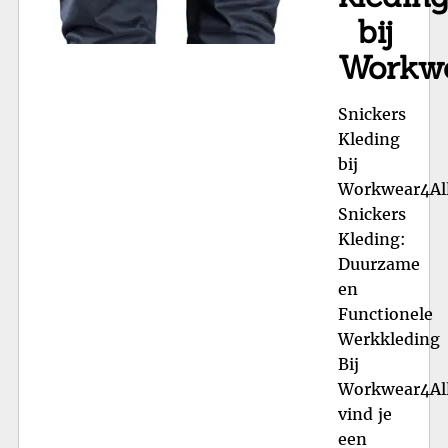
bij
Workwe
Snickers
Kleding
bij
Workwear4All
Snickers
Kleding:
Duurzame
en
Functionele
Werkkleding
Bij
Workwear4All
vind je
een