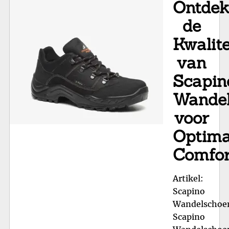
Ontde
me
Do
de
Sc
Kwalite
van
Scapin
Wande
voor
Optima
Comfor
Artikel:
Scapino
Wandelschoe
Scapino