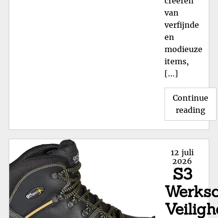
creëren
van
verfijnde
en
modieuze
items,
[…]
Continue
"St
reading
Lux
On
de
Posted
12 juli
Ico
on
2026
S3
Guc
Sc
Werksc
voo
Veiligh
Da