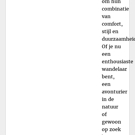
om hun
combinatie
van
comfort,
stijl en
duurzaamhei
Of je nu
een
enthousiaste
wandelaar
bent,
een
avonturier
in de
natuur
of
gewoon
op zoek