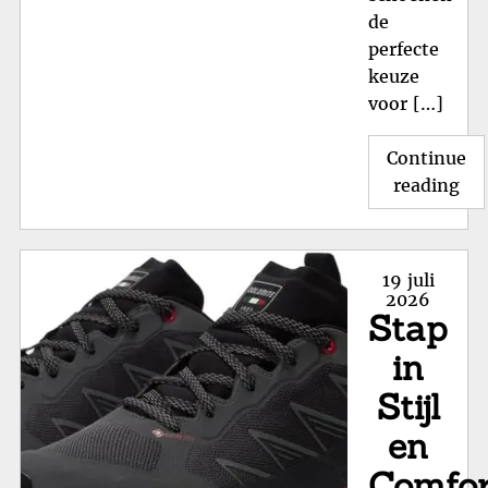
de
perfecte
keuze
voor […]
Continue
"O
reading
de
Kun
We
Posted
19 juli
va
on
2026
Stap
Art
Sc
in
Stijl
en
Comfor