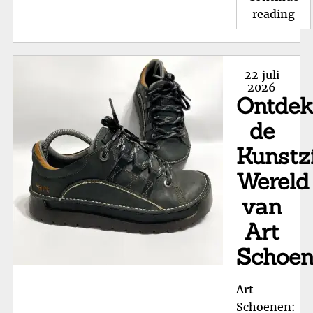
"Kw
reading
en
co
me
Posted
22 juli
Sni
on
2026
Ontde
kle
bij
de
Wor
Kunstz
Wereld
van
Art
Schoe
Art
Schoenen: