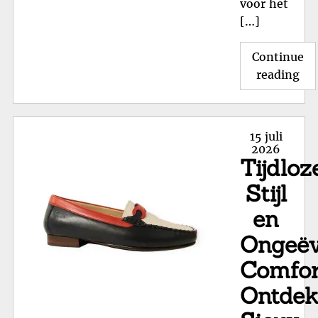
voor het
[…]
Continue
"O
reading
de
Kwa
va
Posted
15 juli
Sca
on
2026
Tijdloz
Wa
voo
Stijl
Op
en
Co
Ongeë
Comfor
Ontde