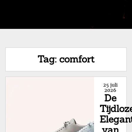
Tag:
comfort
Posted
25 juli
on
2026
De
Tijdloz
Elegan
van