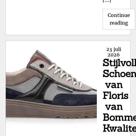
Continue
"D
reading
Tij
Ele
va
Posted
23 juli
Du
on
2026
Stijlvol
Sc
Sti
Schoe
en
van
Du
Floris
van
Bomme
Kwalite