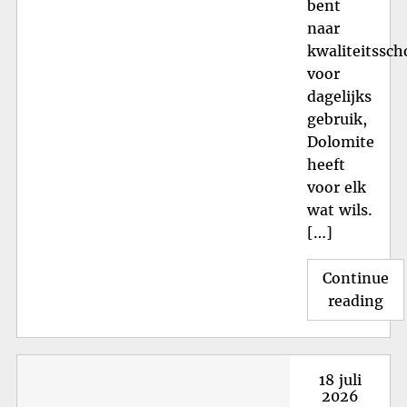
bent
naar
kwaliteitssch
voor
dagelijks
gebruik,
Dolomite
heeft
voor elk
wat wils.
[…]
Continue
"S
reading
in
Stij
en
Posted
18 juli
Co
on
2026