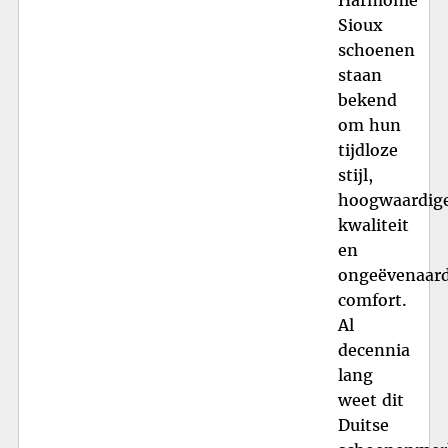
Sioux
schoenen
staan
bekend
om hun
tijdloze
stijl,
hoogwaardig
kwaliteit
en
ongeëvenaar
comfort.
Al
decennia
lang
weet dit
Duitse