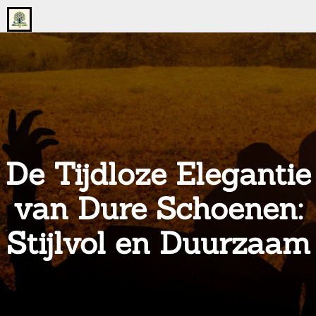
Go
to
the
home
page
of
onsgrotegezin.nl
De Tijdloze Elegantie
van Dure Schoenen:
Stijlvol en Duurzaam