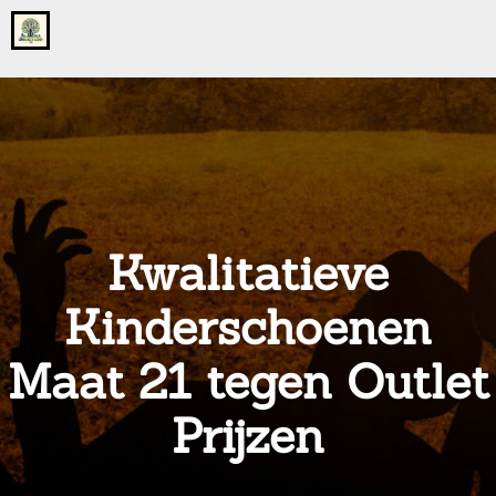
Go
to
the
home
page
of
onsgrotegezin.nl
Kwalitatieve
Kinderschoenen
Maat 21 tegen Outlet
Prijzen