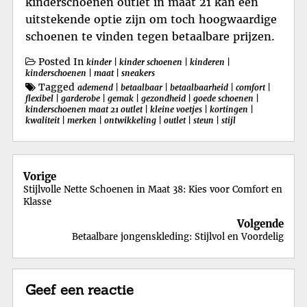
kinderschoenen outlet in maat 21 kan een
uitstekende optie zijn om toch hoogwaardige
schoenen te vinden tegen betaalbare prijzen.
Posted In
kinder
|
kinder schoenen
|
kinderen
|
kinderschoenen
|
maat
|
sneakers
Tagged
ademend
|
betaalbaar
|
betaalbaarheid
|
comfort
|
flexibel
|
garderobe
|
gemak
|
gezondheid
|
goede schoenen
|
kinderschoenen maat 21 outlet
|
kleine voetjes
|
kortingen
|
kwaliteit
|
merken
|
ontwikkeling
|
outlet
|
steun
|
stijl
Berichtnavigatie
Vorige
Stijlvolle Nette Schoenen in Maat 38: Kies voor Comfort en
Klasse
Volgende
Betaalbare jongenskleding: Stijlvol en Voordelig
Geef een reactie