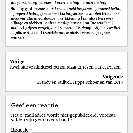
jongenskleding
|
kinder
|
kinder kleding
|
kinderkleding
Tagged
besparen op kosten
|
geld besparen
|
jongenskleding
|
jongenskleding goedkoop
|
kortingsacties
|
kwaliteit letten op
|
meer variatie in garderobe
|
merkkleding
|
minder stress over
slijtage en vlekken
|
online marktplaatsen
|
online retailers
|
outlets
|
prijzen vergelijken
|
seizoen uitverkoop
|
stijl en kwaliteit
|
tijdloze stukken
|
tweedehands winkels
|
voordelige opties
|
winkels
Berichtnavigatie
Vorige
Kwalitatieve Kinderschoenen Maat 21 tegen Outlet Prijzen
Volgende
Trendy en Stijlvol: Hippe Schoenen van 2019
Geef een reactie
Het e-mailadres wordt niet gepubliceerd.
Vereiste
velden zijn gemarkeerd met
*
Reactie
*