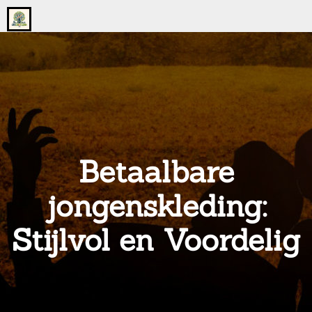
Go
to
the
home
page
of
onsgrotegezin.nl
Betaalbare
jongenskleding:
Stijlvol en Voordelig