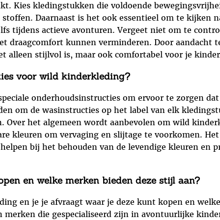
kt. Kies kledingstukken die voldoende bewegingsvrijhei
 stoffen. Daarnaast is het ook essentieel om te kijken
elfs tijdens actieve avonturen. Vergeet niet om te cont
 het draagcomfort kunnen verminderen. Door aandacht te
t alleen stijlvol is, maar ook comfortabel voor je kind
ties voor wild kinderkleding?
k speciale onderhoudsinstructies om ervoor te zorgen da
raden om de wasinstructies op het label van elk kleding
en. Over het algemeen wordt aanbevolen om wild kinder
are kleuren om vervaging en slijtage te voorkomen. He
elpen bij het behouden van de levendige kleuren en pr
open en welke merken bieden deze stijl aan?
eding en je je afvraagt waar je deze kunt kopen en welk
en merken die gespecialiseerd zijn in avontuurlijke kind