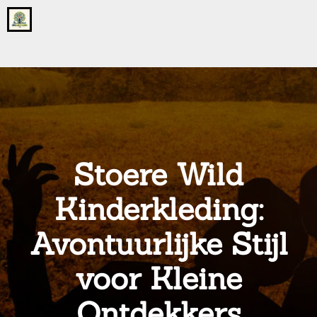
Go
to
the
home
page
of
onsgrotegezin.nl
Stoere Wild
Kinderkleding:
Avontuurlijke Stijl
voor Kleine
Ontdekkers