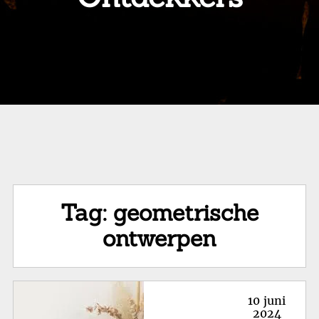
Tag:
geometrische
ontwerpen
Posted
10 juni
on
2024