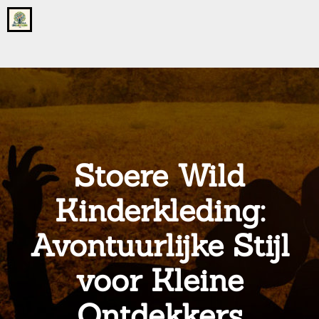
Go
to
the
home
page
of
onsgrotegezin.nl
Stoere Wild
Kinderkleding:
Avontuurlijke Stijl
voor Kleine
Ontdekkers