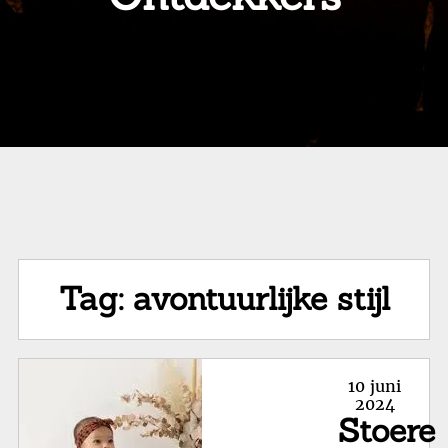
Tag:
avontuurlijke stijl
Posted
10 juni
on
2024
Stoere