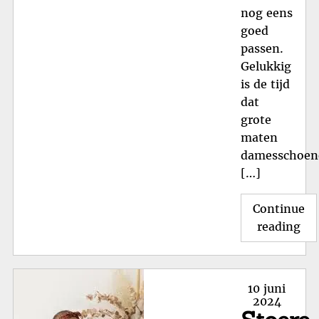
nog eens
goed
passen.
Gelukkig
is de tijd
dat
grote
maten
damesschoen
[…]
Continue
"T
reading
en
Com
Gro
Posted
10 juni
Ma
on
2024
Da