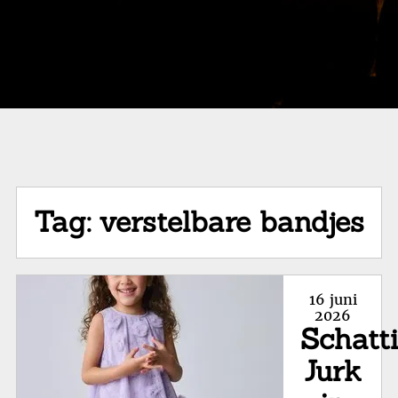
Tag:
verstelbare bandjes
Posted
16 juni
on
2026
Schatt
Jurk