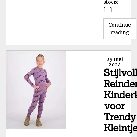
stoere
[…]
Continue
"St
reading
Wil
Kin
Avo
Posted
25 mei
Stij
on
2024
Stijlvol
voo
Kle
Reinde
On
Kinder
voor
Trendy
Kleintj