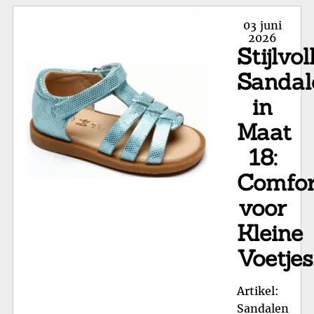
Ma
Posted
03 juni
86:
on
2026
Stijlvol
Sti
Mo
Sandal
voo
in
Peu
Maat
18:
Comfor
voor
Kleine
Voetjes
Artikel:
Sandalen