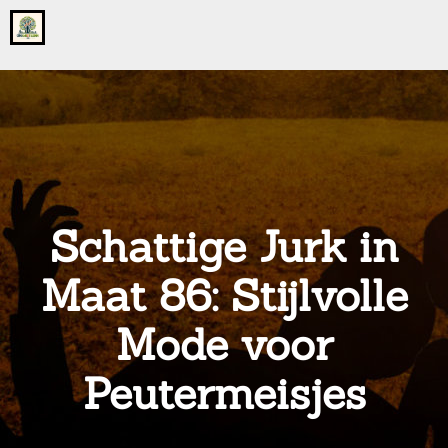
Go
to
the
home
page
of
onsgrotegezin.nl
Schattige Jurk in
Maat 86: Stijlvolle
Mode voor
Peutermeisjes