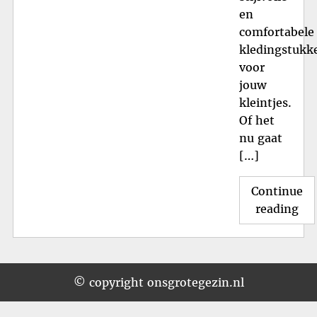
en
comfortabele
kledingstukk
voor
jouw
kleintjes.
Of het
nu gaat
[…]
Continue
"St
reading
Rei
Kin
voo
Tr
© copyright onsgrotegezin.nl
Kle