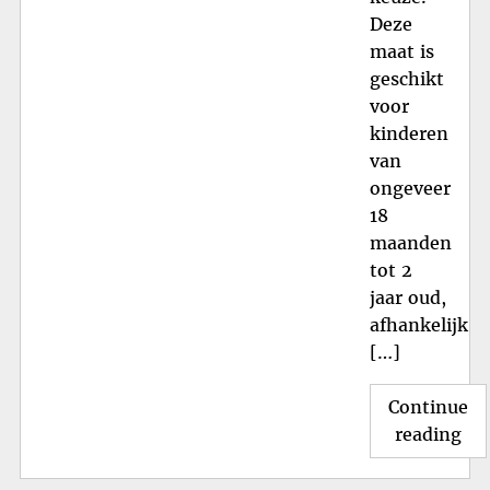
Deze
maat is
geschikt
voor
kinderen
van
ongeveer
18
maanden
tot 2
jaar oud,
afhankelijk
[…]
Continue
"Sc
reading
Jur
in