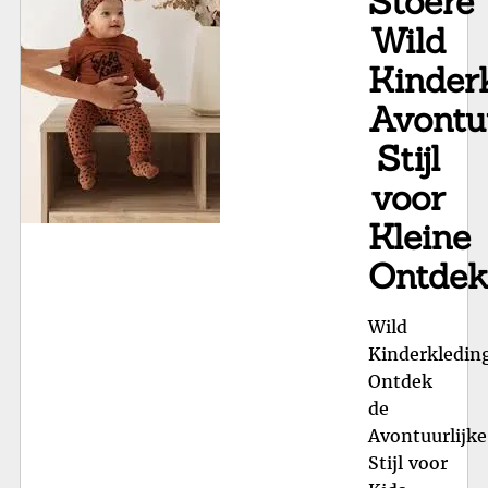
Stoere
voo
Wild
Elk
Kinderk
St
Avontuu
Stijl
voor
Kleine
Ontdek
Wild
Kinderkledin
Ontdek
de
Avontuurlijke
Stijl voor