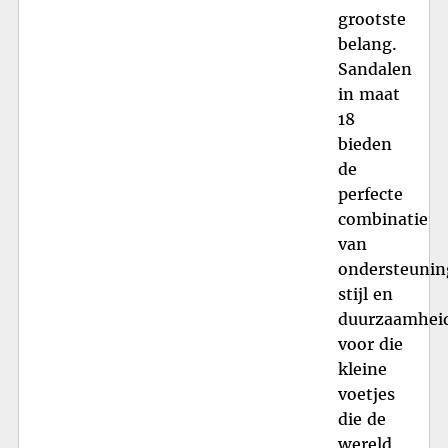
grootste
belang.
Sandalen
in maat
18
bieden
de
perfecte
combinatie
van
ondersteunin
stijl en
duurzaamhei
voor die
kleine
voetjes
die de
wereld