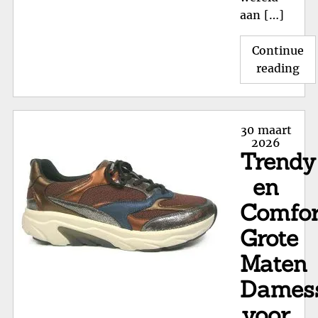
aan […]
Continue
"St
reading
Sa
in
Ma
Posted
30 maart
18:
on
2026
Trendy
Co
voo
en
Kle
Comfor
Voe
Grote
Maten
Dames
voor