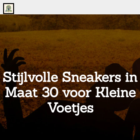
Go
to
the
home
page
of
onsgrotegezin.nl
Stijlvolle Sneakers in
Maat 30 voor Kleine
Voetjes