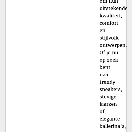
om hun
uitstekende
kwaliteit,
comfort
en
stijlvolle
ontwerpen.
Of je nu
op zoek
bent
naar
trendy
sneakers,
stevige
laarzen
of
elegante
ballerina’s,