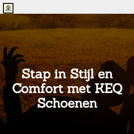
Go
to
the
home
page
of
onsgrotegezin.nl
Stap in Stijl en
Comfort met KEQ
Schoenen