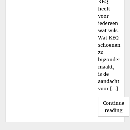
KEQ
heeft
voor
iedereen
wat wils.
Wat KEQ
schoenen
zo
bijzonder
maakt,
is de
aandacht
voor […]
Continue
"S
reading
in
Stij