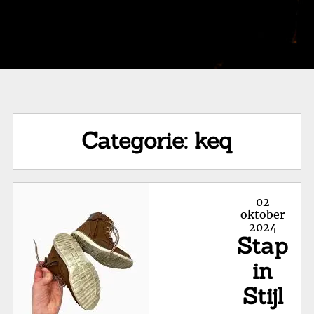
Categorie:
keq
Posted
02
on
oktober
2024
Stap
in
Stijl