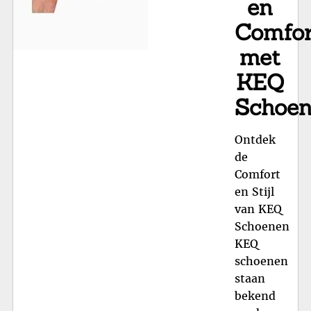
en
Comfor
met
KEQ
Schoe
Ontdek
de
Comfort
en Stijl
van KEQ
Schoenen
KEQ
schoenen
staan
bekend