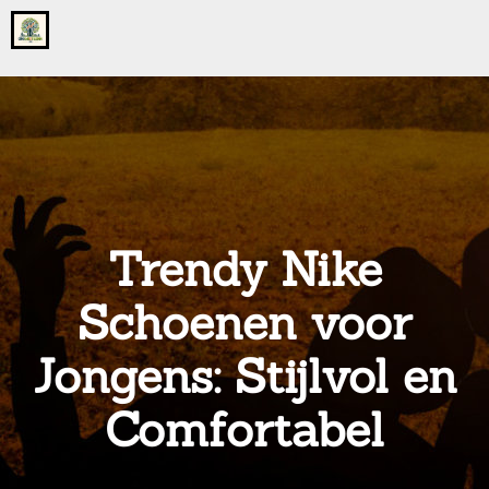
Go
to
the
home
page
of
onsgrotegezin.nl
Trendy Nike
Schoenen voor
Jongens: Stijlvol en
Comfortabel