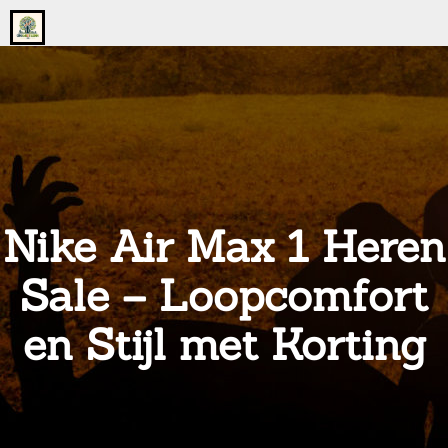
Go
to
the
home
page
of
onsgrotegezin.nl
Nike Air Max 1 Heren
Sale – Loopcomfort
en Stijl met Korting