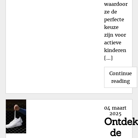
waardoor
ze de
perfecte
keuze
zijn voor
actieve
kinderen
[…]
Continue
"St
reading
Ni
Air
Ma
Posted
04 maart
Ki
on
2025
Ontde
voo
Act
de
Kid