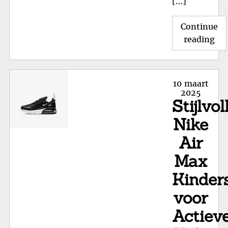
[…]
Continue
"Ui
reading
va
Ni
Air
Posted
10 maart
Ma
on
2025
Stijlvol
kin
Pro
Nike
nu
Air
va
de
Max
Sal
Kinder
voor
Actiev