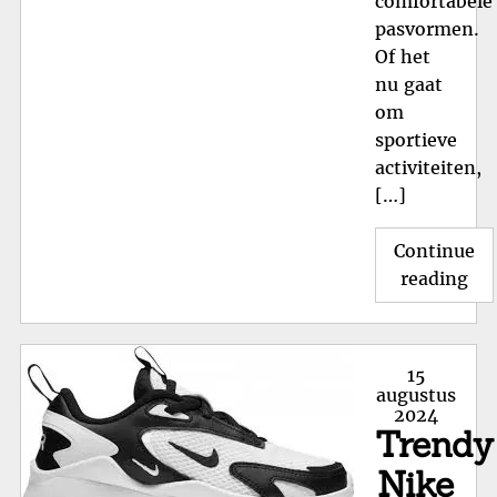
comfortabele
pasvormen.
Of het
nu gaat
om
sportieve
activiteiten,
[…]
Continue
"T
reading
Ni
Sc
voo
Posted
15
Mei
on
augustus
2024
Sti
Trendy
en
Co
Nike