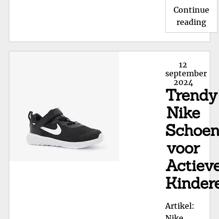
Continue
"O
reading
de
Per
Pa
Posted
12
Ni
on
september
2024
Sc
Trendy
Ma
39
Nike
voo
Schoe
Co
voor
en
Sti
Actiev
Kinder
Artikel:
Nike