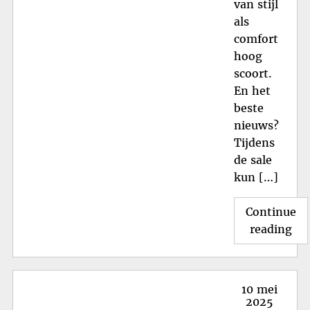
van stijl
als
comfort
hoog
scoort.
En het
beste
nieuws?
Tijdens
de sale
kun […]
Continue
"N
reading
Air
Ma
1
Posted
10 mei
He
on
2025