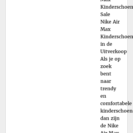
Kinderschoe
Sale
Nike Air
Max
Kinderschoe
in de
Uitverkoop
Als je op
zoek
bent
naar
trendy
en
comfortabele
kinderschoen
dan zijn
de Nike
Air Max