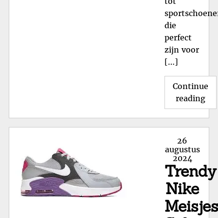
tot
sportschoene
die
perfect
zijn voor
[…]
Continue
"T
reading
Ni
Sc
voo
Posted
26
Act
on
augustus
2024
Ki
Trendy
Nike
Meisje