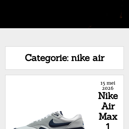
Categorie:
nike air
Posted
15 mei
on
2026
Nike
Air
Max
1