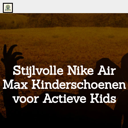
Go
to
the
home
page
of
onsgrotegezin.nl
Stijlvolle Nike Air
Max Kinderschoenen
voor Actieve Kids