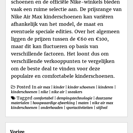
schoenen en de officiële Nike-winkels bieden
vaak een ruime selectie aan. De prijsrange van
Nike Air Max kinderschoenen kan variëren
afhankelijk van het model, de maat en
eventuele speciale edities. Over het algemeen
liggen de prijzen tussen de €60 en €100,
maar dit kan fluctueren op basis van
verschillende factoren. Het loont dus om
verschillende verkooppunten te vergelijken
om de beste deal te vinden voor deze
populaire en comfortabele kinderschoenen.
Posted In
air max
|
kinder
|
kinder schoenen
|
kinderen
|
kinderschoenen
|
nike
|
nike air
|
sneakers
Tagged
comfortabel
|
dempingstechnologie
|
duurzame
materialen
|
hoogwaardige afwerking
|
maten
|
nike air max
kinderschoenen
|
onderhouden
|
sportactiviteiten
|
stijlvol
Berichtnavigatie
Vorige