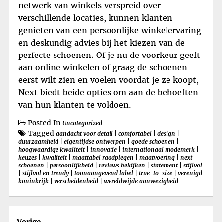
netwerk van winkels verspreid over
verschillende locaties, kunnen klanten
genieten van een persoonlijke winkelervaring
en deskundig advies bij het kiezen van de
perfecte schoenen. Of je nu de voorkeur geeft
aan online winkelen of graag de schoenen
eerst wilt zien en voelen voordat je ze koopt,
Next biedt beide opties om aan de behoeften
van hun klanten te voldoen.
Posted In
Uncategorized
Tagged
aandacht voor detail
|
comfortabel
|
design
|
duurzaamheid
|
eigentijdse ontwerpen
|
goede schoenen
|
hoogwaardige kwaliteit
|
innovatie
|
internationaal modemerk
|
keuzes
|
kwaliteit
|
maattabel raadplegen
|
maatvoering
|
next
schoenen
|
persoonlijkheid
|
reviews bekijken
|
statement
|
stijlvol
|
stijlvol en trendy
|
toonaangevend label
|
true-to-size
|
verenigd
koninkrijk
|
verscheidenheid
|
wereldwijde aanwezigheid
Berichtnavigatie
Vorige