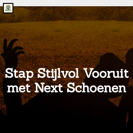
Go
to
the
home
page
of
onsgrotegezin.nl
Stap Stijlvol Vooruit
met Next Schoenen