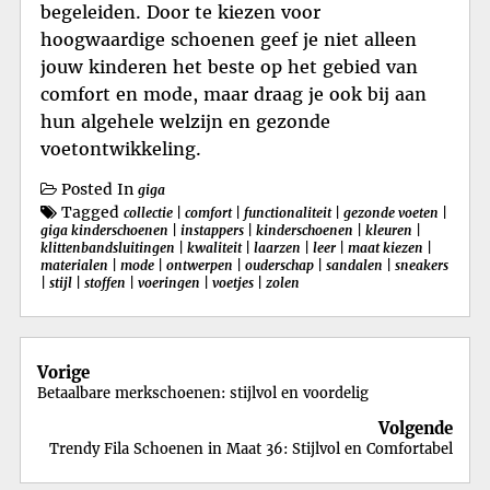
begeleiden. Door te kiezen voor
hoogwaardige schoenen geef je niet alleen
jouw kinderen het beste op het gebied van
comfort en mode, maar draag je ook bij aan
hun algehele welzijn en gezonde
voetontwikkeling.
Posted In
giga
Tagged
collectie
|
comfort
|
functionaliteit
|
gezonde voeten
|
giga kinderschoenen
|
instappers
|
kinderschoenen
|
kleuren
|
klittenbandsluitingen
|
kwaliteit
|
laarzen
|
leer
|
maat kiezen
|
materialen
|
mode
|
ontwerpen
|
ouderschap
|
sandalen
|
sneakers
|
stijl
|
stoffen
|
voeringen
|
voetjes
|
zolen
Berichtnavigatie
Vorige
Betaalbare merkschoenen: stijlvol en voordelig
Volgende
Trendy Fila Schoenen in Maat 36: Stijlvol en Comfortabel