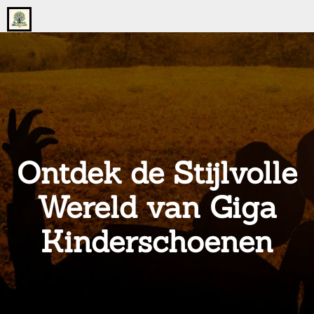
Go
to
the
home
page
of
onsgrotegezin.nl
Ontdek de Stijlvolle
Wereld van Giga
Kinderschoenen