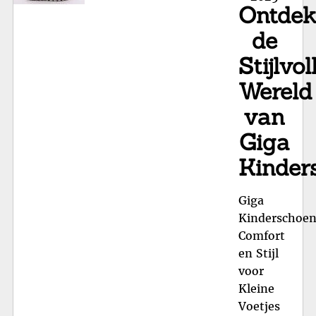
Ontde
Voetbed
in
de
Kwalitatieve
Stijlvol
Schoenen"
Wereld
van
Giga
Kinder
Giga
Kinderschoen
Comfort
en Stijl
voor
Kleine
Voetjes