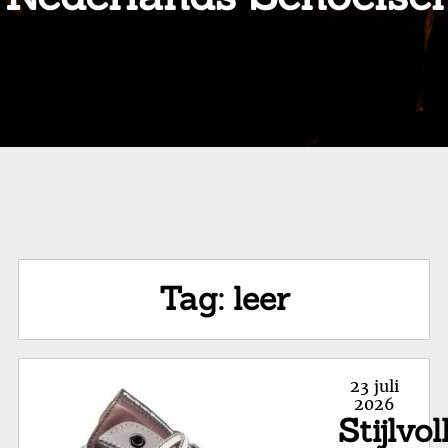
Tag:
leer
Posted
23 juli
on
2026
Stijlvol