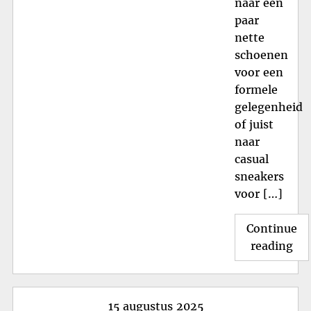
naar een
paar
nette
schoenen
voor een
formele
gelegenheid
of juist
naar
casual
sneakers
voor […]
Continue
"St
reading
He
va
Bla
Posted
15 augustus 2025