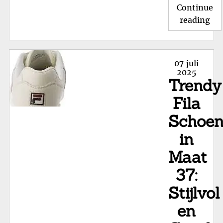
Continue
"O
reading
de
Sti
We
Posted
07 juli
va
on
2025
Trendy
Gig
Ki
Fila
Schoe
in
Maat
37:
Stijlvol
en