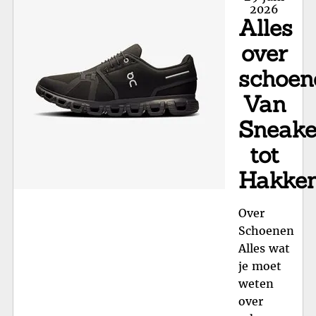
va
on
2026
Alles
Bo
Kwa
over
en
schoen
Va
in
Van
Ne
Sneake
Sch
tot
Hakke
Over
Schoenen
Alles wat
je moet
weten
over