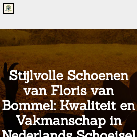
Go
to
the
home
page
of
onsgrotegezin.nl
Stijlvolle Schoenen
van Floris van
Bommel: Kwaliteit en
Vakmanschap in
Nederlands Schoeisel