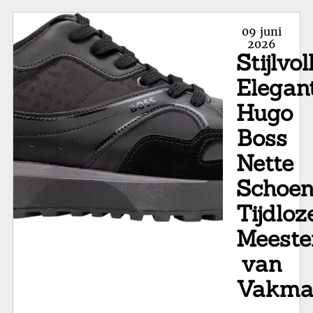
sc
Va
Posted
09 juni
Sn
on
2026
Stijlvol
tot
Ha
Elegan
Hugo
Boss
Nette
Schoen
Tijdloz
Meeste
van
Vakma