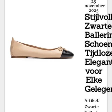
Posted
25
Net
on
november
2025
Sc
Stijlvol
Tij
Me
Zwarte
va
Balleri
Va
Schoen
Tijdloz
Elegan
voor
Elke
Gelege
Artikel:
Zwarte