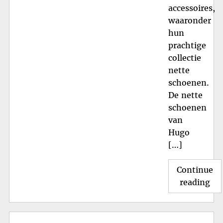
accessoires,
waaronder
hun
prachtige
collectie
nette
schoenen.
De nette
schoenen
van
Hugo
[…]
Continue
"St
reading
Ele
Hu
Bo