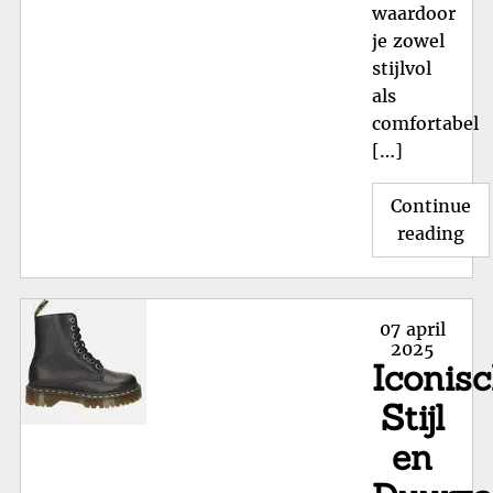
waardoor
je zowel
stijlvol
als
comfortabel
[…]
Continue
"T
reading
Fil
Sc
in
Posted
07 april
Ma
on
2025
Iconis
37:
Sti
Stijl
en
en
Com