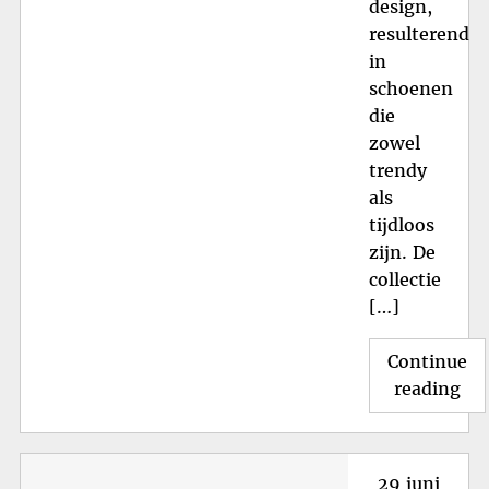
design,
resulterend
in
schoenen
die
zowel
trendy
als
tijdloos
zijn. De
collectie
[…]
Continue
"St
reading
Sc
va
Flo
Posted
29 juni