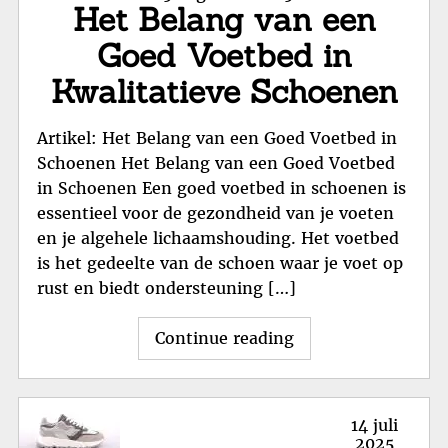
St
Het Belang van een
on
Goed Voetbed in
Kwalitatieve Schoenen
Artikel: Het Belang van een Goed Voetbed in
Schoenen Het Belang van een Goed Voetbed
in Schoenen Een goed voetbed in schoenen is
essentieel voor de gezondheid van je voeten
en je algehele lichaamshouding. Het voetbed
is het gedeelte van de schoen waar je voet op
rust en biedt ondersteuning […]
"Het
Continue reading
Belang
van
een
Posted
14 juli
Goed
on
2025