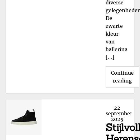
diverse
gelegenheden
De
zwarte
kleur
van
ballerina
[…]
Continue
"St
reading
Zw
Bal
Sc
Posted
22
Tij
on
september
2025
Ele
Stijlvol
voo
Elk
Herens