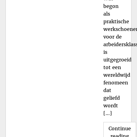
begon
als
praktische
werkschoene
voor de
arbeidersklas
is
uitgegroeid
tot een
wereldwijd
fenomeen
dat
geliefd
wordt
[…]
Continue
"Ic
reading