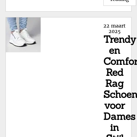
Stij
en
Du
Posted
22 maart
Dr.
on
2025
Trendy
Ma
Sc
en
in
Comfor
de
Sch
Red
Rag
Schoe
voor
Dames
in