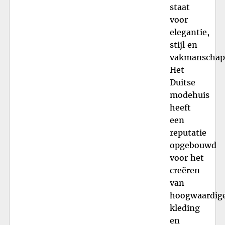
staat
voor
elegantie,
stijl en
vakmanschap
Het
Duitse
modehuis
heeft
een
reputatie
opgebouwd
voor het
creëren
van
hoogwaardig
kleding
en