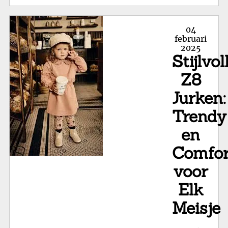
Sti
We
Posted
04
va
on
februari
2025
Gig
Stijlvol
Ki
Z8
Jurken:
Trendy
en
Comfor
voor
Elk
Meisje