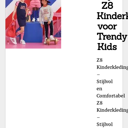
Z8
Kinder
voor
Trendy
Kids
Z8
Kinderkledin
–
Stijlvol
en
Comfortabel
Z8
Kinderkledin
–
Stijlvol