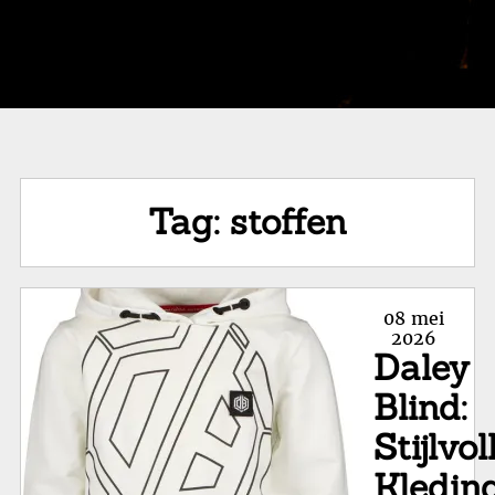
Tag:
stoffen
Posted
08 mei
on
2026
Daley
Blind:
Stijlvol
Kledin