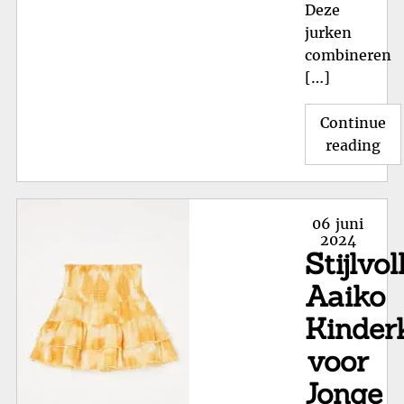
Deze
jurken
combineren
[…]
Continue
"St
reading
Z8
Jur
Tr
Posted
06 juni
en
on
2024
Stijlvol
Com
voo
Aaiko
Elk
Kinder
Mei
voor
Jonge