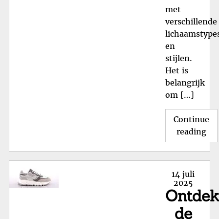
met
verschillende
lichaamstype
en
stijlen.
Het is
belangrijk
om […]
Continue
"St
reading
Kle
in
Ma
Posted
14 juli
44:
on
2025
Ontde
On
Jo
de
Per