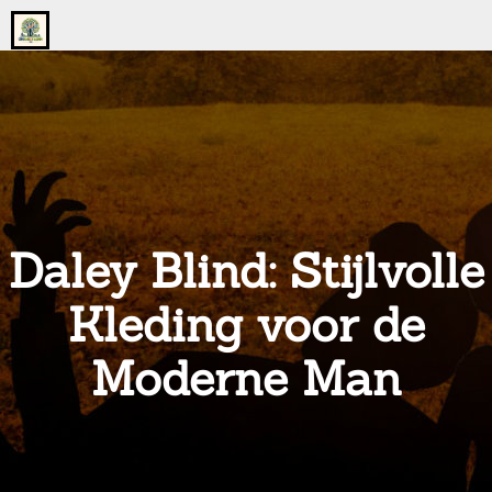
Go
to
the
home
page
of
onsgrotegezin.nl
Daley Blind: Stijlvolle
Kleding voor de
Moderne Man