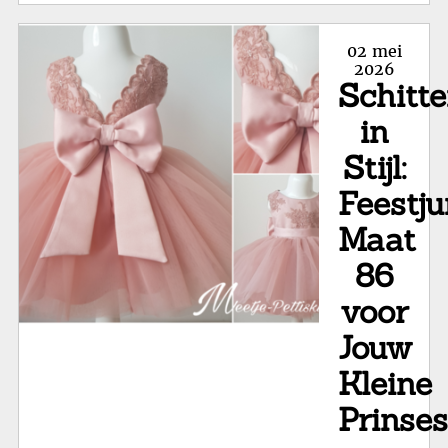
Sti
Kle
Posted
02 mei
voo
on
2026
Schitte
de
Mo
in
Ma
Stijl:
Feestju
Maat
86
voor
Jouw
Kleine
Prinses