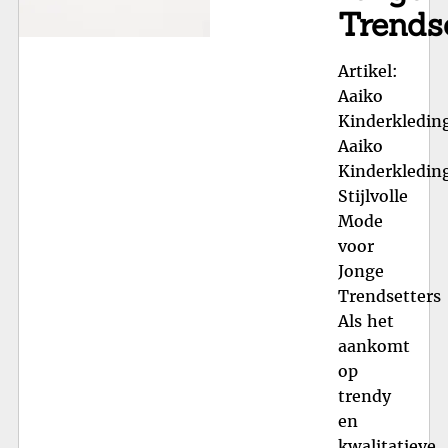
Trends
Artikel:
Aaiko
Kinderkledin
Aaiko
Kinderkledin
Stijlvolle
Mode
voor
Jonge
Trendsetters
Als het
aankomt
op
trendy
en
kwalitatieve