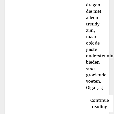
dragen
die niet
alleen
trendy
zijn,
maar
ook de
juiste
ondersteunin
bieden
voor
groeiende
voeten.
Giga […]
Continue
"O
reading
de