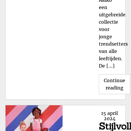
een
uitgebreide
collectie
voor
jonge
trendsetters
van alle
leeftijden.
De […]
Continue
"St
reading
Aai
Kin
voo
Posted
15 april
Jo
on
2024
Stijlvol
Tre