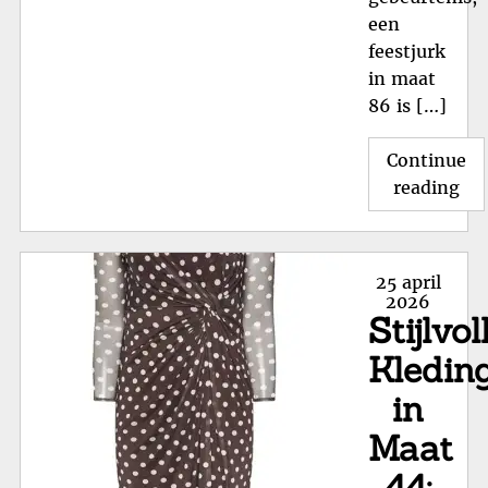
een
feestjurk
in maat
86 is […]
Continue
"Sc
reading
in
Stij
Fee
Posted
25 april
Ma
on
2026
Stijlvol
86
voo
Kledin
Jo
in
Kle
Pri
Maat
44: