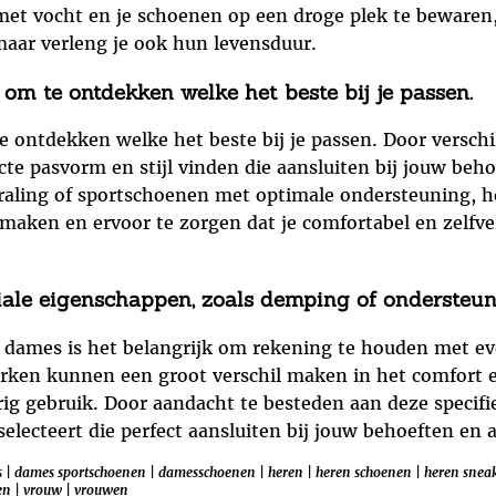
et vocht en je schoenen op een droge plek te bewaren, 
ar verleng je ook hun levensduur.
 om te ontdekken welke het beste bij je passen.
te ontdekken welke het beste bij je passen. Door vers
cte pasvorm en stijl vinden die aansluiten bij jouw beh
traling of sportschoenen met optimale ondersteuning, h
 maken en ervoor te zorgen dat je comfortabel en zelfve
ale eigenschappen, zoals demping of ondersteun
dames is het belangrijk om rekening te houden met eve
ken kunnen een groot verschil maken in het comfort en
durig gebruik. Door aandacht te besteden aan deze specif
lecteert die perfect aansluiten bij jouw behoeften en ac
s
|
dames sportschoenen
|
damesschoenen
|
heren
|
heren schoenen
|
heren snea
en
|
vrouw
|
vrouwen