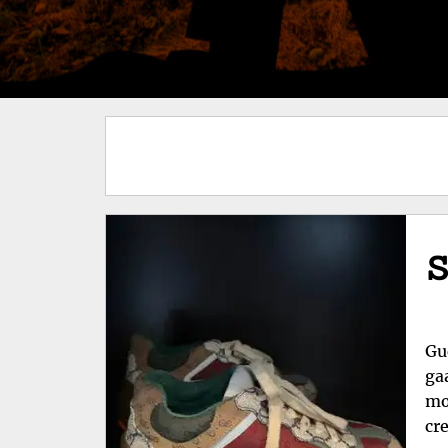
S
Gu
gaa
mo
cr