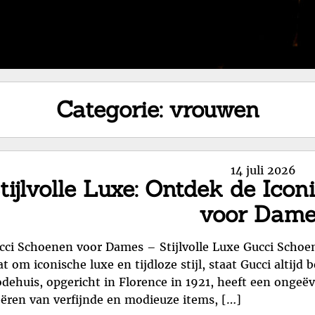
Categorie:
vrouwen
Posted
14 juli 2026
tijlvolle Luxe: Ontdek de Ico
on
voor Dame
cci Schoenen voor Dames – Stijlvolle Luxe Gucci Schoen
t om iconische luxe en tijdloze stijl, staat Gucci altijd 
dehuis, opgericht in Florence in 1921, heeft een onge
eëren van verfijnde en modieuze items, […]