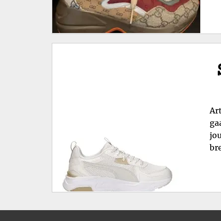
Ar
ga
jo
br