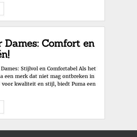
"Stijlvolle
Luxe:
Ontdek
de
Iconische
r Dames: Comfort en
Gucci
én!
Schoenen
voor
ames: Stijlvol en Comfortabel Als het
Dames"
ma een merk dat niet mag ontbreken in
 voor kwaliteit en stijl, biedt Puma een
"Stijlvolle
Puma
Schoenen
voor