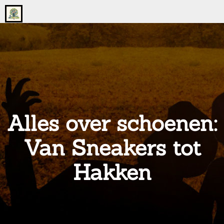
Go
to
the
home
page
of
onsgrotegezin.nl
Alles over schoenen:
Van Sneakers tot
Hakken