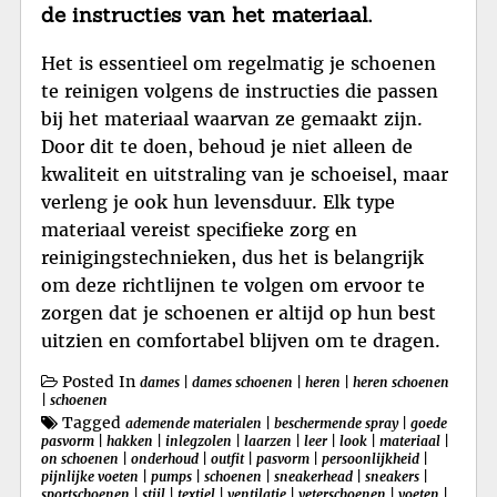
de instructies van het materiaal.
Het is essentieel om regelmatig je schoenen
te reinigen volgens de instructies die passen
bij het materiaal waarvan ze gemaakt zijn.
Door dit te doen, behoud je niet alleen de
kwaliteit en uitstraling van je schoeisel, maar
verleng je ook hun levensduur. Elk type
materiaal vereist specifieke zorg en
reinigingstechnieken, dus het is belangrijk
om deze richtlijnen te volgen om ervoor te
zorgen dat je schoenen er altijd op hun best
uitzien en comfortabel blijven om te dragen.
Posted In
dames
|
dames schoenen
|
heren
|
heren schoenen
|
schoenen
Tagged
ademende materialen
|
beschermende spray
|
goede
pasvorm
|
hakken
|
inlegzolen
|
laarzen
|
leer
|
look
|
materiaal
|
on schoenen
|
onderhoud
|
outfit
|
pasvorm
|
persoonlijkheid
|
pijnlijke voeten
|
pumps
|
schoenen
|
sneakerhead
|
sneakers
|
sportschoenen
|
stijl
|
textiel
|
ventilatie
|
veterschoenen
|
voeten
|