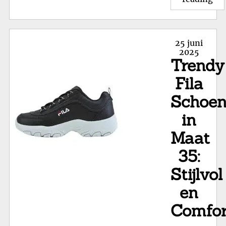
en
Com
Fil
Posted
25 juni
Sc
on
2025
Trendy
in
Ma
Fila
34
Schoe
in
Maat
35:
Stijlvol
en
Comfor