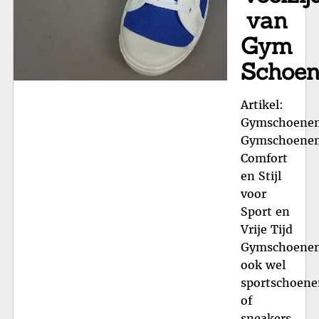
van
Gym
Schoe
Artikel:
Gymschoene
Gymschoenen
Comfort
en Stijl
voor
Sport en
Vrije Tijd
Gymschoenen
ook wel
sportschoene
of
sneakers