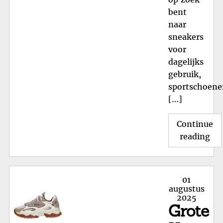
bent
naar
sneakers
voor
dagelijks
gebruik,
sportschoene
[…]
Continue
"T
reading
sc
voo
he
Posted
01
va
on
augustus
2025
Nik
Grote
stij
en