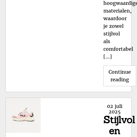
hoogwaardig
materialen,
waardoor
je zowel
stijlvol
als
comfortabel
[…]
Continue
"T
reading
Fil
Sc
in
Posted
02 juli
Ma
on
2025
Stijlvol
37:
Sti
en
en