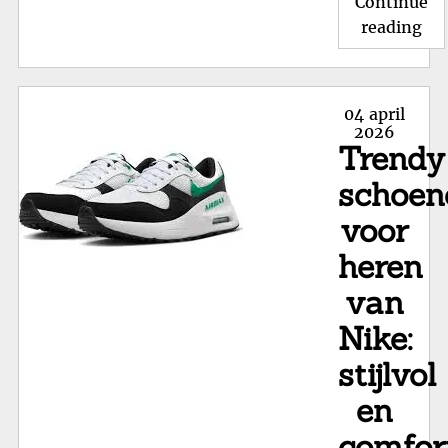
Continue
"O
reading
de
Sti
Sc
Posted
04 april
va
on
2026
Trendy
Pu
voo
schoen
Elk
voor
Ge
heren
van
Nike:
stijlvol
en
comfor