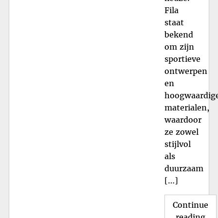
Fila
staat
bekend
om zijn
sportieve
ontwerpen
en
hoogwaardig
materialen,
waardoor
ze zowel
stijlvol
als
duurzaam
[…]
Continue
"St
reading