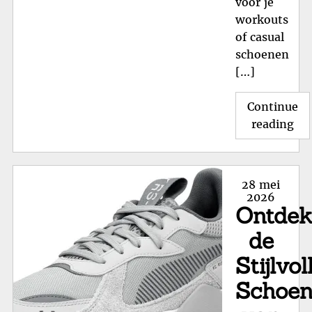
voor je
workouts
of casual
schoenen
[…]
Continue
"St
reading
He
va
Adi
Posted
28 mei
On
on
2026
Ontde
de
Col
de
Stijlvol
Schoe