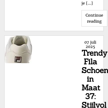
je […]
Continue
"G
reading
Ko
in
de
Posted
07 juli
Fil
on
2025
Trendy
Da
Sc
Fila
Sal
Schoe
–
On
in
Nu
Maat
37:
Stijlvol