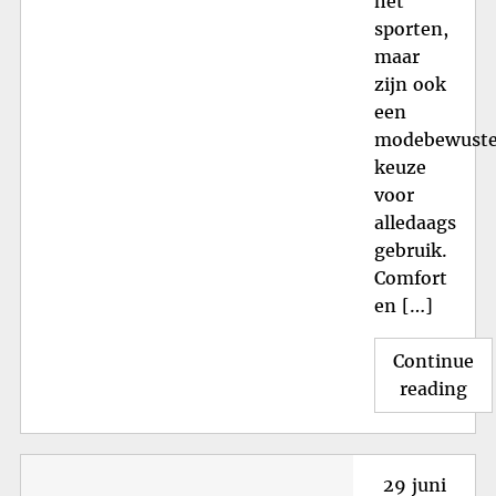
het
sporten,
maar
zijn ook
een
modebewust
keuze
voor
alledaags
gebruik.
Comfort
en […]
Continue
"St
reading
Spo
De
Vee
Posted
29 juni