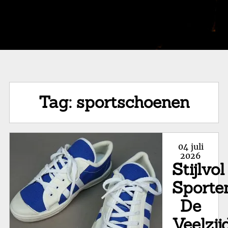
Tag:
sportschoenen
Posted
04 juli
on
2026
Stijlvol
Sporte
De
Veelzij