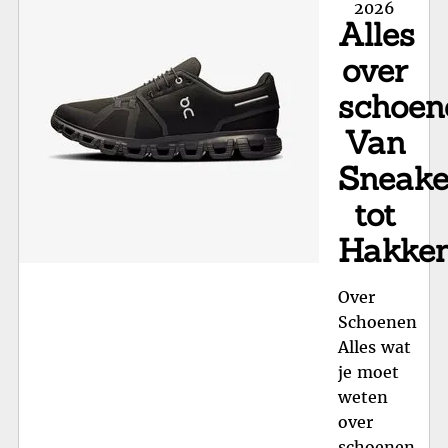
va
on
2026
Alles
Gy
Sc
over
schoen
Van
Sneake
tot
Hakke
Over
Schoenen
Alles wat
je moet
weten
over
schoenen