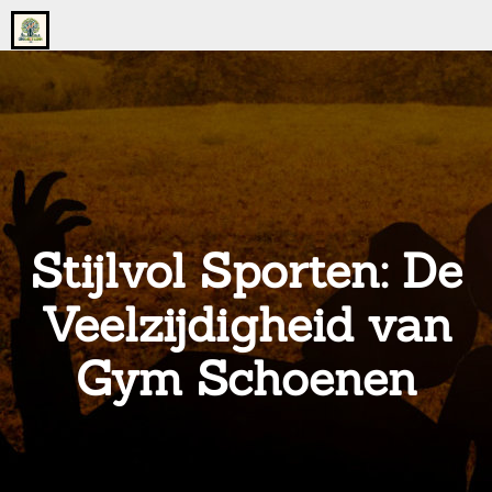
Go
to
the
home
page
of
onsgrotegezin.nl
Stijlvol Sporten: De
Veelzijdigheid van
Gym Schoenen