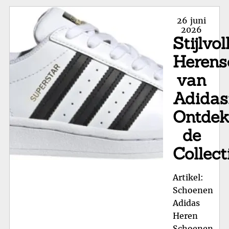
sc
Va
Posted
26 juni
Sn
on
2026
Stijlvol
tot
Ha
Herens
van
Adidas
Ontde
de
Collect
Artikel:
Schoenen
Adidas
Heren
Schoenen