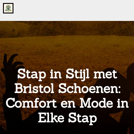
Go
to
the
home
page
of
onsgrotegezin.nl
Stap in Stijl met
Bristol Schoenen:
Comfort en Mode in
Elke Stap