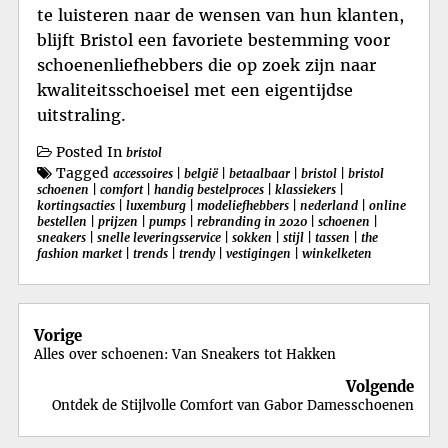
te luisteren naar de wensen van hun klanten,
blijft Bristol een favoriete bestemming voor
schoenenliefhebbers die op zoek zijn naar
kwaliteitsschoeisel met een eigentijdse
uitstraling.
Posted In
bristol
Tagged
accessoires
|
belgië
|
betaalbaar
|
bristol
|
bristol
schoenen
|
comfort
|
handig bestelproces
|
klassiekers
|
kortingsacties
|
luxemburg
|
modeliefhebbers
|
nederland
|
online
bestellen
|
prijzen
|
pumps
|
rebranding in 2020
|
schoenen
|
sneakers
|
snelle leveringsservice
|
sokken
|
stijl
|
tassen
|
the
fashion market
|
trends
|
trendy
|
vestigingen
|
winkelketen
Berichtnavigatie
Vorige
Alles over schoenen: Van Sneakers tot Hakken
Volgende
Ontdek de Stijlvolle Comfort van Gabor Damesschoenen