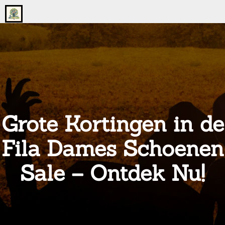
Go
to
the
home
page
of
onsgrotegezin.nl
Grote Kortingen in de
Fila Dames Schoenen
Sale – Ontdek Nu!