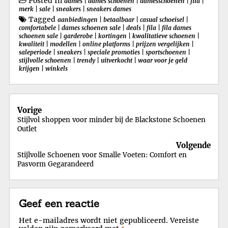
Posted In
dames
|
dames schoenen
|
damesschoenen
|
fila
|
merk
|
sale
|
sneakers
|
sneakers dames
Tagged
aanbiedingen
|
betaalbaar
|
casual schoeisel
|
comfortabele
|
dames schoenen sale
|
deals
|
fila
|
fila dames
schoenen sale
|
garderobe
|
kortingen
|
kwalitatieve schoenen
|
kwaliteit
|
modellen
|
online platforms
|
prijzen vergelijken
|
saleperiode
|
sneakers
|
speciale promoties
|
sportschoenen
|
stijlvolle schoenen
|
trendy
|
uitverkocht
|
waar voor je geld
krijgen
|
winkels
Berichtnavigatie
Vorige
Stijlvol shoppen voor minder bij de Blackstone Schoenen
Outlet
Volgende
Stijlvolle Schoenen voor Smalle Voeten: Comfort en
Pasvorm Gegarandeerd
Geef een reactie
Het e-mailadres wordt niet gepubliceerd.
Vereiste