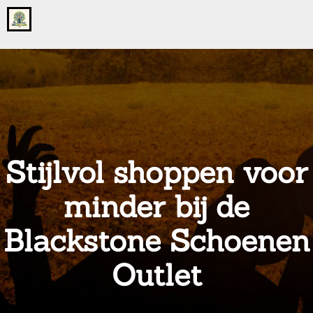
Go
to
the
home
page
of
onsgrotegezin.nl
Stijlvol shoppen voor
minder bij de
Blackstone Schoenen
Outlet