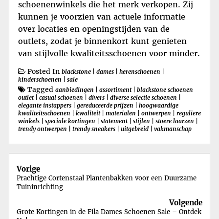
schoenenwinkels die het merk verkopen. Zij
kunnen je voorzien van actuele informatie
over locaties en openingstijden van de
outlets, zodat je binnenkort kunt genieten
van stijlvolle kwaliteitsschoenen voor minder.
Posted In
blackstone
|
dames
|
herenschoenen
|
kinderschoenen
|
sale
Tagged
aanbiedingen
|
assortiment
|
blackstone schoenen
outlet
|
casual schoenen
|
divers
|
diverse selectie schoenen
|
elegante instappers
|
gereduceerde prijzen
|
hoogwaardige
kwaliteitsschoenen
|
kwaliteit
|
materialen
|
ontwerpen
|
reguliere
winkels
|
speciale kortingen
|
statement
|
stijlen
|
stoere laarzen
|
trendy ontwerpen
|
trendy sneakers
|
uitgebreid
|
vakmanschap
Berichtnavigatie
Vorige
Prachtige Cortenstaal Plantenbakken voor een Duurzame
Tuininrichting
Volgende
Grote Kortingen in de Fila Dames Schoenen Sale – Ontdek