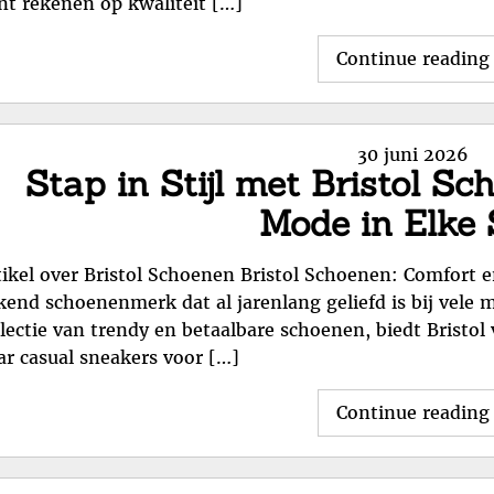
nt rekenen op kwaliteit […]
Continue reading
Posted
30 juni 2026
Stap in Stijl met Bristol S
on
Mode in Elke
tikel over Bristol Schoenen Bristol Schoenen: Comfort en 
kend schoenenmerk dat al jarenlang geliefd is bij vele 
llectie van trendy en betaalbare schoenen, biedt Bristol 
ar casual sneakers voor […]
Continue reading