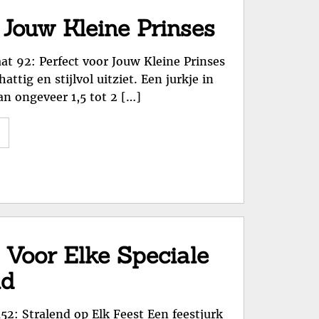
met
Bristol
 Jouw Kleine Prinses
Schoenen:
Comfort
at 92: Perfect voor Jouw Kleine Prinses
en
attig en stijlvol uitziet. Een jurkje in
Mode
an ongeveer 1,5 tot 2 […]
in
Elke
"Schattig
Stap"
Jurkje
Maat
92
voor
Jouw
Kleine
 Voor Elke Speciale
Prinses"
id
52: Stralend op Elk Feest Een feestjurk