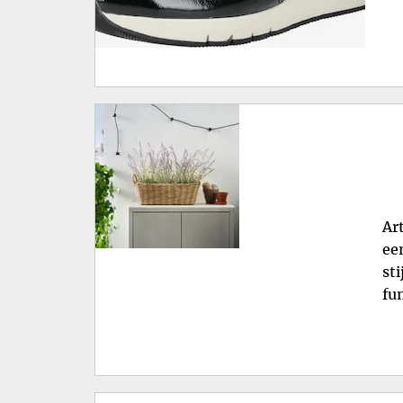
Ar
ee
st
fu