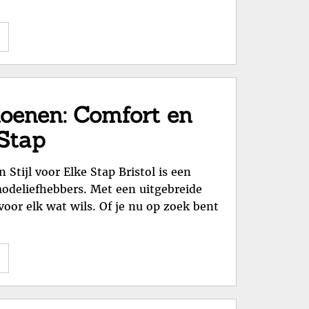
"Kwaliteit
en
comfort
met
Snickers
choenen: Comfort en
kleding
 Stap
bij
Workwear4All.nl!"
Stijl voor Elke Stap Bristol is een
modeliefhebbers. Met een uitgebreide
voor elk wat wils. Of je nu op zoek bent
"Stap
in
Stijl