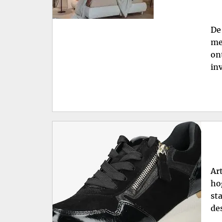
De
me
on
in
Ar
ho
st
de