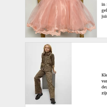
in
ge
ju
Kl
va
de
zi