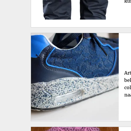
ku
Ar
be
co
na