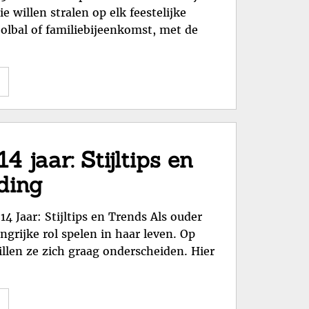
e willen stralen op elk feestelijke
olbal of familiebijeenkomst, met de
"Stralend
Feestjurk
Maat
152:
Voor
 jaar: Stijltips en
Elke
ding
Speciale
Gelegenheid"
4 Jaar: Stijltips en Trends Als ouder
grijke rol spelen in haar leven. Op
illen ze zich graag onderscheiden. Hier
"Modegids