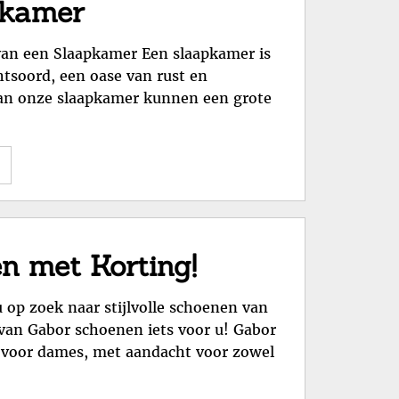
pkamer
Tuinmeubelen
en
van een Slaapkamer Een slaapkamer is
Buitendecoratie"
htsoord, een oase van rust en
 van onze slaapkamer kunnen een grote
"Creëer
een
Oase
van
Rust:
en met Korting!
Tips
voor
 op zoek naar stijlvolle schoenen van
het
 van Gabor schoenen iets voor u! Gabor
Inrichten
 voor dames, met aandacht voor zowel
van
jouw