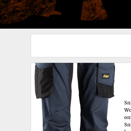
Sn
Wo
on
Sn