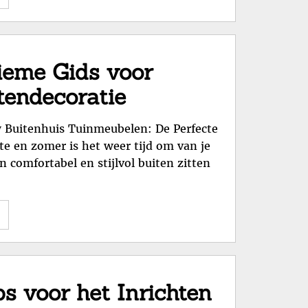
voor
meiden
van
14
tieme Gids voor
jaar:
tendecoratie
Stijltips
en
w Buitenhuis Tuinmeubelen: De Perfecte
Trends
e en zomer is het weer tijd om van je
in
n comfortabel en stijlvol buiten zitten
Kleding"
"Stijlvol
Genieten:
De
Ultieme
Gids
s voor het Inrichten
voor