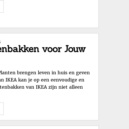
Slaapkamer"
"Stijlvolle
Gabor
Schoenen
met
Korting!"
5
tenbakken voor Jouw
Planten brengen leven in huis en geven
an IKEA kan je op een eenvoudige en
ntenbakken van IKEA zijn niet alleen
"Ontdek
Stijlvolle
IKEA