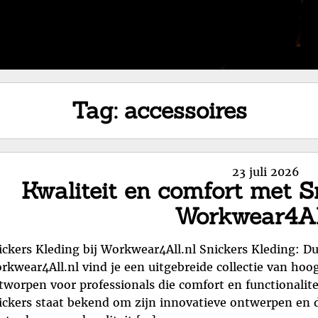
Tag:
accessoires
Posted
23 juli 2026
Kwaliteit en comfort met Sn
on
Workwear4All
ickers Kleding bij Workwear4All.nl Snickers Kleding: D
rkwear4All.nl vind je een uitgebreide collectie van hoo
tworpen voor professionals die comfort en functionalit
ickers staat bekend om zijn innovatieve ontwerpen en d