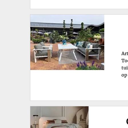
Ar
To
tu
op