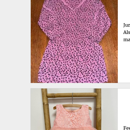
Ju
Als
ma
Fe