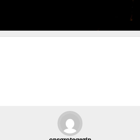
onsgrotegezin