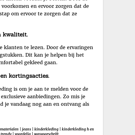
en voorkomen en ervoor zorgen dat de
stap om ervoor te zorgen dat ze
kwaliteit.
e klanten te lezen. Door de ervaringen
gstukken. Dit kan je helpen bij het
mfortabel gekleed gaan.
en kortingsacties.
eding is om je aan te melden voor de
n exclusieve aanbiedingen. Zo mis je
eld je vandaag nog aan en ontvang als
materialen
|
jeans
|
kinderkleding
|
kinderkleding h en
|
trendy
|
voordelig
|
wasvoorschrift