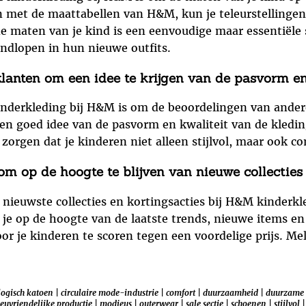
en met de maattabellen van H&M, kun je teleurstelling
e maten van je kind is een eenvoudige maar essentiële 
ndlopen in hun nieuwe outfits.
lanten om een idee te krijgen van de pasvorm en 
kinderkleding bij H&M is om de beoordelingen van ander
een goed idee van de pasvorm en kwaliteit van de kledin
rgen dat je kinderen niet alleen stijlvol, maar ook co
om op de hoogte te blijven van nieuwe collecties 
 nieuwste collecties en kortingsacties bij H&M kinderkl
ijf je op de hoogte van de laatste trends, nieuwe items e
or je kinderen te scoren tegen een voordelige prijs. M
logisch katoen
|
circulaire mode-industrie
|
comfort
|
duurzaamheid
|
duurzame 
euvriendelijke productie
|
modieus
|
outerwear
|
sale sectie
|
schoenen
|
stijlvol