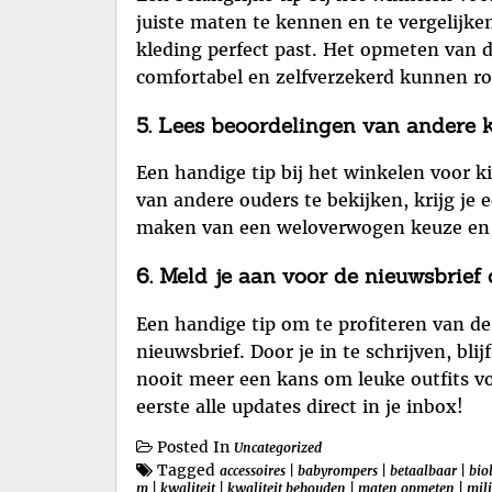
juiste maten te kennen en te vergelijk
kleding perfect past. Het opmeten van d
comfortabel en zelfverzekerd kunnen ro
5. Lees beoordelingen van andere k
Een handige tip bij het winkelen voor 
van andere ouders te bekijken, krijg je 
maken van een weloverwogen keuze en zo
6. Meld je aan voor de nieuwsbrief 
Een handige tip om te profiteren van de
nieuwsbrief. Door je in te schrijven, bl
nooit meer een kans om leuke outfits vo
eerste alle updates direct in je inbox!
Posted In
Uncategorized
Tagged
accessoires
|
babyrompers
|
betaalbaar
|
bio
m
|
kwaliteit
|
kwaliteit behouden
|
maten opmeten
|
mili