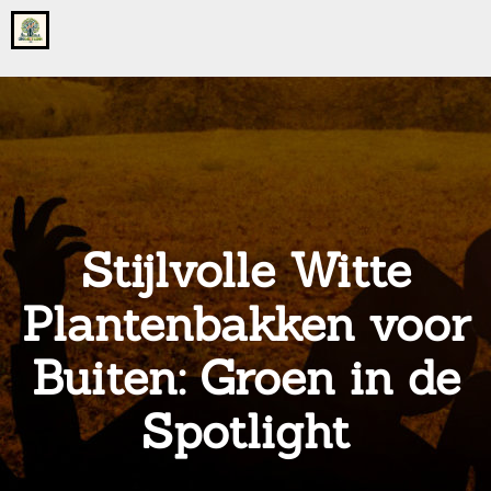
Go
to
the
home
page
of
onsgrotegezin.nl
Stijlvolle Witte
Plantenbakken voor
Buiten: Groen in de
Spotlight