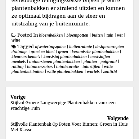
eenvoudige reinigingssessie blijven je witte
plantenbakken er stralend uitzien en kunnen
ze optimaal bijdragen aan de sfeer en
uitstraling van je buitenruimte.
Posted In
bloembakken
|
bloempotten
|
buiten
|
tuin
|
wit
|
witte
Tagged
afwateringsgaten
|
buitenruimte
|
designconcepten
|
drainage
|
groei en bloei
|
groen
|
keramische plantenbakken
|
kleurenschema's
|
kunststof plantenbakken
|
meststoffen
|
meubels
|
natuurstenen plantenbakken
|
planten
|
potgrond
|
rotting
|
tuinaccessoires
|
tuindecoratie
|
tuinstijlen
|
witte
plantenbak buiten
|
witte plantenbakken
|
wortels
|
zonlicht
Berichtnavigatie
Vorige
Stijlvol Groen: Langwerpige Plantenbakken voor een
Prachtige Tuin
Volgende
Stijlvolle Plantenbak Op Poten Voor Binnen: Groen in Huis
Met Klasse