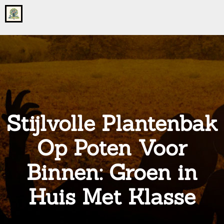
Go
to
the
home
page
of
onsgrotegezin.nl
Stijlvolle Plantenbak
Op Poten Voor
Binnen: Groen in
Huis Met Klasse