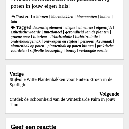
poten in jouw eigen huis!
Posted In
binnen
|
bloembakken
|
bloempotten
|
buiten
|
tuin
Tagged
decoratief element
|
diepte
|
dimensie
|
eigentijds
|
esthetische waarde
|
functioneel
|
gezondheid van de planten
|
groene oase
|
interieur
|
lichtcirculatie
|
luchtcirculatie
|
onderhoudsgemak
|
ontwerpen en stijlen
|
persoonlijke smaak
|
plantenbak op poten
|
plantenbak op poten binnen
|
praktische
voordelen
|
stijlvolle toevoeging
|
trendy
|
verhoogde positie
Berichtnavigatie
Vorige
Stijlvolle Witte Plantenbakken voor Buiten: Groen in de
Spotlight
Volgende
Ontdek de Schoonheid van de Winterharde Palm in Jouw
Tuin
Geef een reactie