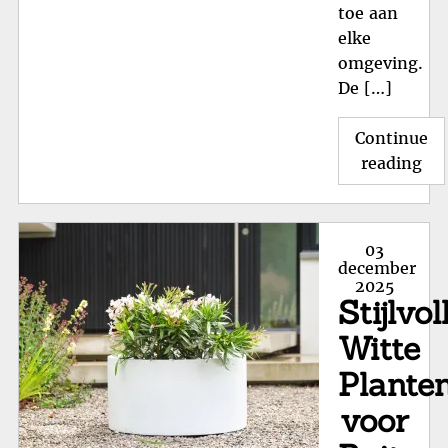
toe aan
elke
omgeving.
De […]
Continue
"St
reading
Wit
Bl
Vo
Posted
03
Bui
on
december
2025
Ee
Stijlvol
Fri
To
Witte
aa
Plante
je
voor
Tui