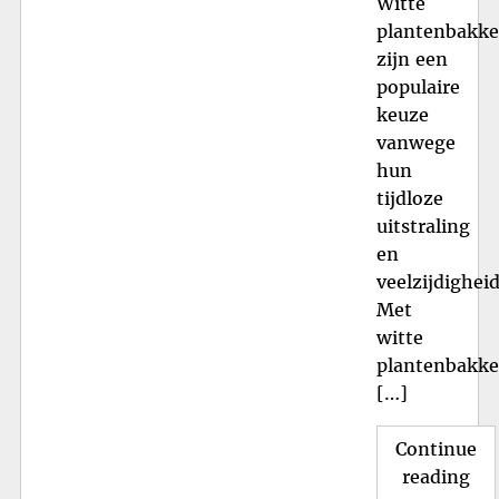
Witte
plantenbakk
zijn een
populaire
keuze
vanwege
hun
tijdloze
uitstraling
en
veelzijdigheid
Met
witte
plantenbakk
[…]
Continue
"St
reading