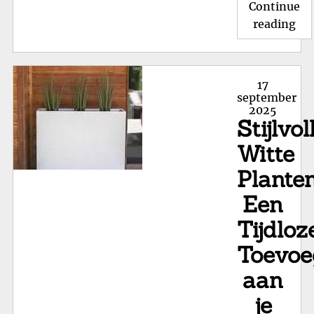
Continue
"St
reading
Wit
Bl
Vo
Posted
17
Bui
on
september
2025
Ee
Stijlvol
Tij
To
Witte
aa
Plante
je
Een
Tu
Tijdloz
Toevoe
aan
je