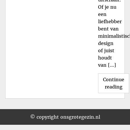
Of je nu
een
liefhebber
bent van
minimalistis
design
of juist
houdt
van […]
Continue
"St
reading
Ele
To
De
Gro
© copyright onsgrotegezin.nl
Wit
Bl