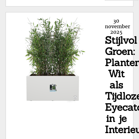
Wit
Pl
voo
Posted
30
Bui
on
november
2025
Gr
Stijlvol
in
de
Groen:
Spo
Plante
Wit
als
Tijdloz
Eyecat
in je
Interie