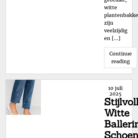
witte
plantenbakk
zijn
veelzijdig
en […]
Continue
"St
reading
Wit
Pl
Ee
Posted
10 juli
Tij
on
2025
Stijlvol
To
aa
Witte
je
Balleri
Int
Schoen