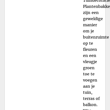
Tuindecorati
Plantenbakk
zijn een
geweldige
manier
om je
buitenruimte
op te
fleuren
en een
vleugje
groen
toe te
voegen
aan je
tuin,
terras of
balkon.