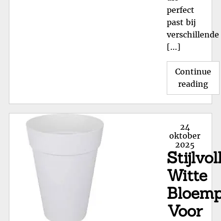
perfect
past bij
verschillende
[…]
Continue
"St
reading
Gr
Pl
Wi
Posted
24
als
on
oktober
2025
Tij
Stijlvol
Eye
in
Witte
je
Bloemp
Int
Voor