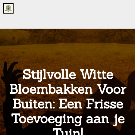
Go
to
the
home
page
of
onsgrotegezin.nl
Stijlvolle Witte
Bloembakken Voor
Buiten: Een Frisse
Toevoeging aan je
Tuin!