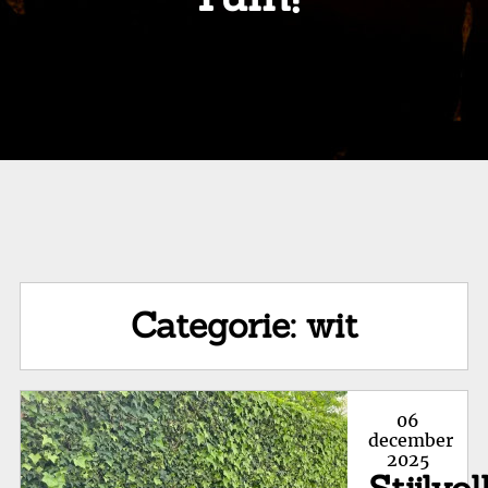
Categorie:
wit
Posted
06
on
december
2025