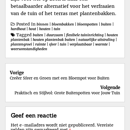
betaalbaarder alternatief voor het verfraaien
van de tuin of het terras met plantenbakken.
Posted In
binnen
|
bloembakken
|
bloempotten
|
buiten
|
hardhout
|
hout
|
houten
|
tuin
Tagged
buiten
|
duurzaam
|
flexibele tuininrichting
|
houten
plantenbak
|
houten plantenbak buiten
|
natuurlijke uitstraling
|
plantengroei
|
ruimte
|
sfeer
|
tuin
|
verplaatsbaar
|
warmte
|
weersomstandigheden
Berichtnavigatie
Vorige
Creëer Sfeer en Groen met een Bloempot voor Buiten
Volgende
Praktisch en Stijlvol: Grote Buitenpotten voor Jouw Tuin
Geef een reactie
Het e-mailadres wordt niet gepubliceerd.
Vereiste
velden zijn gemarkeerd met