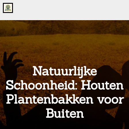
Go
to
the
home
page
of
onsgrotegezin.nl
Natuurlijke
Schoonheid: Houten
Plantenbakken voor
Buiten