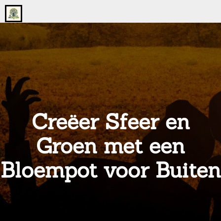
Go
to
the
home
page
of
onsgrotegezin.nl
Creëer Sfeer en
Groen met een
Bloempot voor Buiten