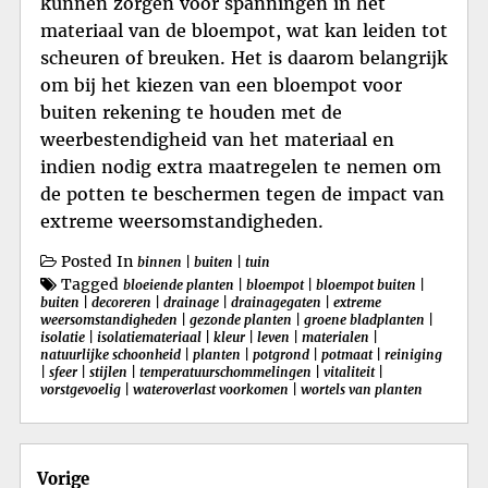
kunnen zorgen voor spanningen in het
materiaal van de bloempot, wat kan leiden tot
scheuren of breuken. Het is daarom belangrijk
om bij het kiezen van een bloempot voor
buiten rekening te houden met de
weerbestendigheid van het materiaal en
indien nodig extra maatregelen te nemen om
de potten te beschermen tegen de impact van
extreme weersomstandigheden.
Posted In
binnen
|
buiten
|
tuin
Tagged
bloeiende planten
|
bloempot
|
bloempot buiten
|
buiten
|
decoreren
|
drainage
|
drainagegaten
|
extreme
weersomstandigheden
|
gezonde planten
|
groene bladplanten
|
isolatie
|
isolatiemateriaal
|
kleur
|
leven
|
materialen
|
natuurlijke schoonheid
|
planten
|
potgrond
|
potmaat
|
reiniging
|
sfeer
|
stijlen
|
temperatuurschommelingen
|
vitaliteit
|
vorstgevoelig
|
wateroverlast voorkomen
|
wortels van planten
Berichtnavigatie
Vorige