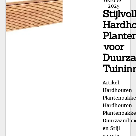
oktober
2025
Gr
Stijlvol
Tu
Hardho
Plante
voor
Duurz
Tuininr
Artikel:
Hardhouten
Plantenbakk
Hardhouten
Plantenbakke
Duurzaamhei
en Stijl
voor je