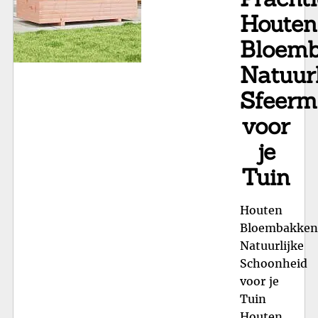
Ho
Houten
Pl
Bloemb
Natuurl
Sfeerm
voor
je
Tuin
Houten
Bloembakken
Natuurlijke
Schoonheid
voor je
Tuin
Houten