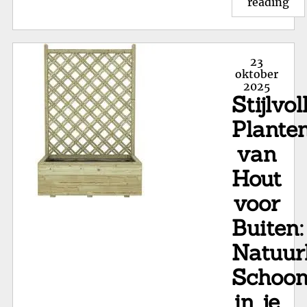
"St
reading
Ha
Pl
voo
Posted
23
Du
on
oktober
2025
Tui
Stijlvol
Plante
van
Hout
voor
Buiten:
Natuurl
Schoon
in je