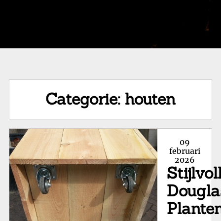
Categorie:
houten
Posted
09
on
februari
2026
Stijlvol
Dougla
Plante