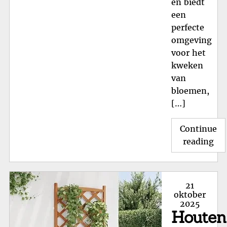
en biedt
een
perfecte
omgeving
voor het
kweken
van
bloemen,
[…]
Continue
"St
reading
Pl
va
Ho
Posted
21
voo
on
oktober
2025
Bui
Houten
Nat