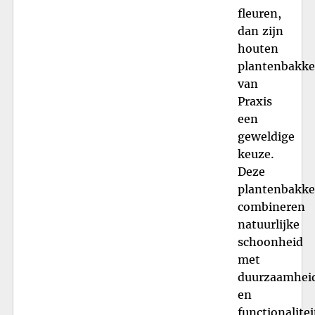
fleuren,
dan zijn
houten
plantenbakk
van
Praxis
een
geweldige
keuze.
Deze
plantenbakk
combineren
natuurlijke
schoonheid
met
duurzaamhei
en
functionalitei