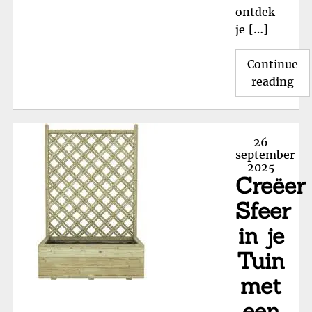
ontdek
je […]
Continue
"Cr
reading
Sfe
in
je
Posted
26
Tu
on
september
2025
me
Creëer
Ho
Bl
Sfeer
voo
in je
Bui
Tuin
met
een