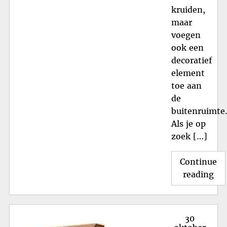
kruiden,
maar
voegen
ook een
decoratief
element
toe aan
de
buitenruimte
Als je op
zoek […]
Continue
"St
reading
Do
Pl
voo
Posted
30
ee
on