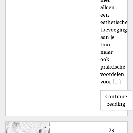
alleen
een
esthetische
toevoeging
aan je
tuin,
maar
ook
praktische
voordelen
voor […]
Continue
"Na
reading
Sc
Pl
va
Posted
03