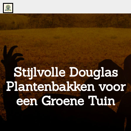
Go
to
the
home
page
of
onsgrotegezin.nl
Stijlvolle Douglas
Plantenbakken voor
een Groene Tuin