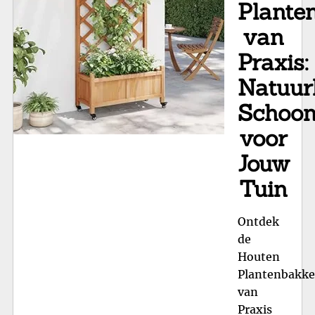
Sc
Plante
in
van
je
Praxis:
Tu
Natuurl
Schoon
voor
Jouw
Tuin
Ontdek
de
Houten
Plantenbakk
van
Praxis