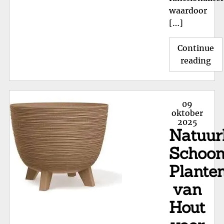
waardoor
[…]
Continue
"H
reading
Pl
va
Pra
Posted
09
Nat
on
oktober
2025
Sc
Natuurl
voo
Jo
Schoon
Tu
Plante
van
Hout