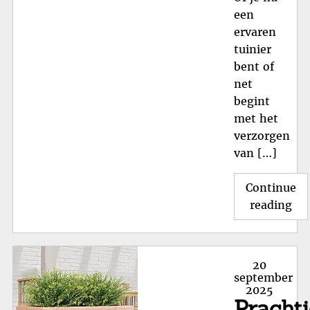
een
ervaren
tuinier
bent of
net
begint
met het
verzorgen
van […]
Continue
"Cr
reading
Sfe
in
je
Posted
20
Tu
on
september
2025
me
Pracht
ee