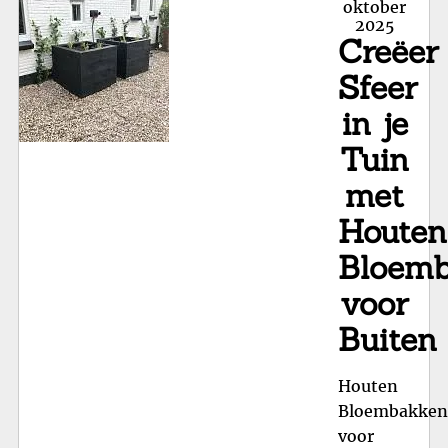
Ho
on
oktober
2025
voo
Creëer
je
Tu
Sfeer
in je
Tuin
met
Houten
Bloem
voor
Buiten
Houten
Bloembakken
voor