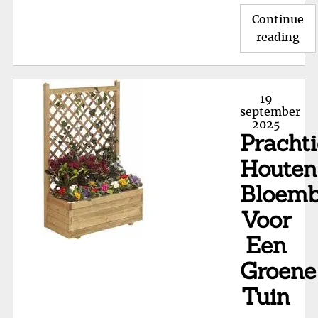
Continue
"Pr
reading
Ho
Bl
Nat
Posted
19
Sf
on
september
2025
voo
Pracht
je
Tu
Houten
Bloem
Voor
Een
Groene
Tuin