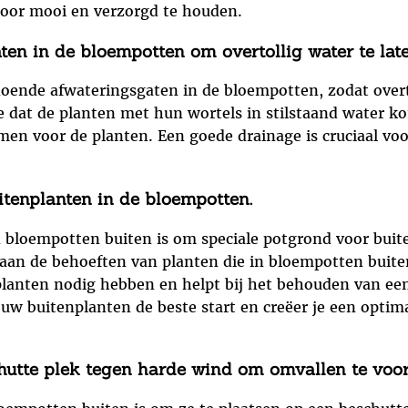
 door mooi en verzorgd te houden.
en in de bloempotten om overtollig water te lat
doende afwateringsgaten in de bloempotten, zodat overt
 dat de planten met hun wortels in stilstaand water ko
en voor de planten. Een goede drainage is cruciaal vo
itenplanten in de bloempotten.
an bloempotten buiten is om speciale potgrond voor bui
 aan de behoeften van planten die in bloempotten buite
 planten nodig hebben en helpt bij het behouden van e
jouw buitenplanten de beste start en creëer je een opti
hutte plek tegen harde wind om omvallen te voo