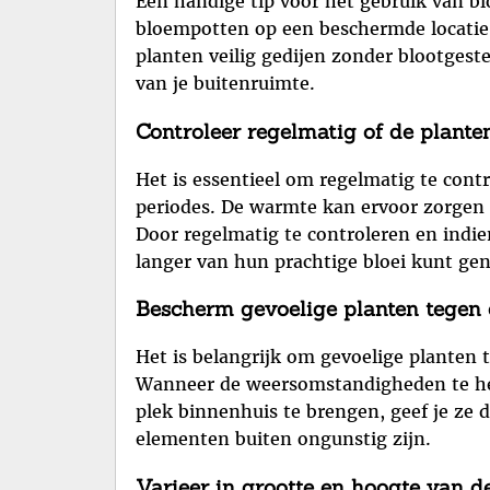
Een handige tip voor het gebruik van b
bloempotten op een beschermde locatie 
planten veilig gedijen zonder blootgest
van je buitenruimte.
Controleer regelmatig of de plante
Het is essentieel om regelmatig te cont
periodes. De warmte kan ervoor zorgen 
Door regelmatig te controleren en indie
langer van hun prachtige bloei kunt gen
Bescherm gevoelige planten tegen 
Het is belangrijk om gevoelige planten
Wanneer de weersomstandigheden te hee
plek binnenhuis te brengen, geef je ze 
elementen buiten ongunstig zijn.
Varieer in grootte en hoogte van de