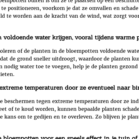
loempotten buiten is om ze te plaatsen op een beschutt
te positioneren, voorkom je dat ze omvallen en schad
eld te worden aan de kracht van de wind, wat zorgt voor
n voldoende water krijgen, vooral tijdens warme p
roleren of de planten in de bloempotten voldoende wate
dat de grond sneller uitdroogt, waardoor de planten ku
n nodig water toe te voegen, help je de planten gezond 
ieten.
extreme temperaturen door ze eventueel naar bin
 te beschermen tegen extreme temperaturen door ze indi
t of te koud worden, kunnen bepaalde planten schade 
de kans om te gedijen en te overleven. Zo blijven je pl
 bloempotten voor een speels effect in je tuin of 