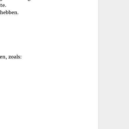
te.
 hebben.
en, zoals: