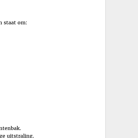
n staat om:
antenbak.
e uitstraling.