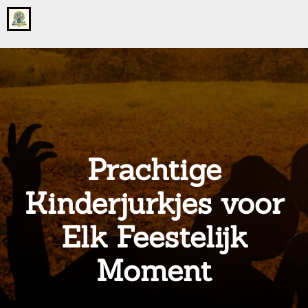
Go
to
the
home
page
of
onsgrotegezin.nl
Prachtige
Kinderjurkjes voor
Elk Feestelijk
Moment