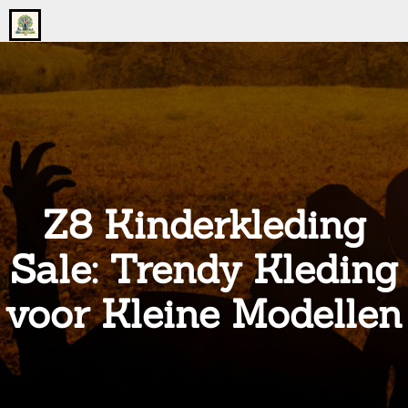
Go
to
the
home
page
of
onsgrotegezin.nl
Z8 Kinderkleding
Sale: Trendy Kleding
voor Kleine Modellen