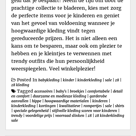
geld dat je bespaart! Neem de tijd om door de
prachtige collectie te bladeren, kies met zorg
de perfecte items voor je kinderen en geniet
van het gevoel van voldoening wanneer je
hoogwaardige kleding vindt tegen
gereduceerde prijzen. Het is niet alleen een
kans om te besparen, maar ook om plezier te
hebben en je kleintjes te verwennen met
trendy outfits die hun persoonlijkheid
weerspiegelen. Veel winkelplezier!
Posted In
babykleding
|
kinder
|
kinderkleding
|
sale
|
z8
|
z8 kleding
Tagged
accessoires
|
baby's
|
broekjes
|
comfortabele
|
detail
en comfort
|
duurzame en modieuze kleding
|
garderobe
aanvullen
|
hippe
|
hoogwaardige materialen
|
kinderen
|
kinderkleding
|
kortingen
|
kwalitatieve
|
rompertjes
|
sale
|
shirts
|
speciale gelegenheid
|
stijlvolle kleding scoren voor kinderen
|
trendy
|
voordelige prijs
|
voorraad slinken
|
z8
|
z8 kinderkleding
sale