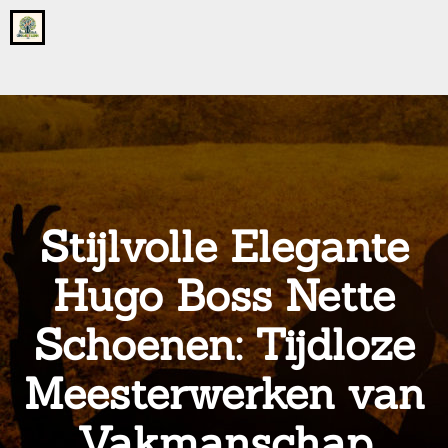
Go
to
the
home
page
of
onsgrotegezin.nl
Stijlvolle Elegante
Hugo Boss Nette
Schoenen: Tijdloze
Meesterwerken van
Vakmanschap