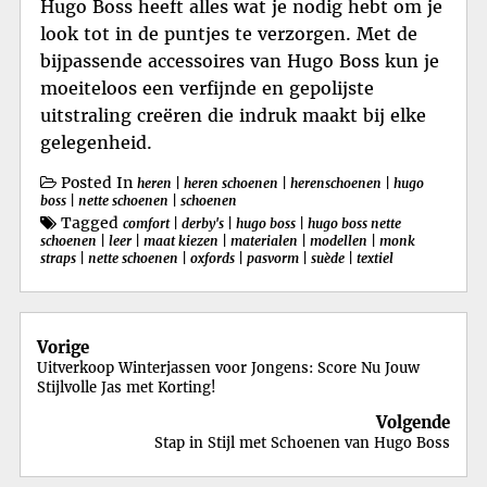
Hugo Boss heeft alles wat je nodig hebt om je
look tot in de puntjes te verzorgen. Met de
bijpassende accessoires van Hugo Boss kun je
moeiteloos een verfijnde en gepolijste
uitstraling creëren die indruk maakt bij elke
gelegenheid.
Posted In
heren
|
heren schoenen
|
herenschoenen
|
hugo
boss
|
nette schoenen
|
schoenen
Tagged
comfort
|
derby's
|
hugo boss
|
hugo boss nette
schoenen
|
leer
|
maat kiezen
|
materialen
|
modellen
|
monk
straps
|
nette schoenen
|
oxfords
|
pasvorm
|
suède
|
textiel
Berichtnavigatie
Vorige
Uitverkoop Winterjassen voor Jongens: Score Nu Jouw
Stijlvolle Jas met Korting!
Volgende
Stap in Stijl met Schoenen van Hugo Boss