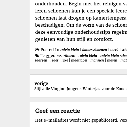
onderhouden. Begin met het reinigen van
leren schoenen kun je een speciale leer
schoenen laat drogen op kamertemperatu
beschadigen. Om de vorm van de schoen
deze eenvoudige onderhoudstips regelmat
genieten van hun stijl en comfort.
Posted In
calvin klein
|
damesschoenen
|
merk
|
sc
Tagged
assortiment
|
calvin klein
|
calvin klein sch
laarzen
|
leder
|
luxe
|
maattabel
|
mannen
|
maten
|
mat
Berichtnavigatie
Vorige
Stijlvolle Vingino Jongens Winterjas voor de Koud
Geef een reactie
Het e-mailadres wordt niet gepubliceerd.
Ver