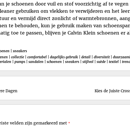
 je schoenen door vuil en stof voorzichtig af te vegen
cleaner gebruiken om vlekken te verwijderen en het leer
ur en vermijd direct zonlicht of warmtebronnen, aang
en te behouden, kun je gebruik maken van schoenspann
ig toe te passen, blijven je Calvin Klein schoenen er al
hoenen
|
sneakers
oenen
|
collectie
|
comfortabel
|
dagelijks gebruik
|
detail
|
diversiteit
|
duurzaam
erialen
|
pumps
|
sandalen
|
schoenen
|
sneakers
|
stijlvol
|
suède
|
textiel
|
tren
ere Dagen
Kies de Juiste Cro
eiste velden zijn gemarkeerd met
*