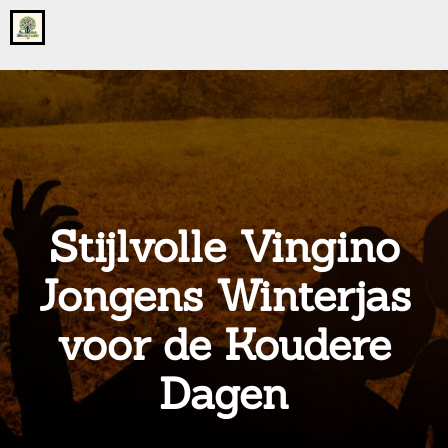
Go
to
the
home
page
of
onsgrotegezin.nl
Stijlvolle Vingino
Jongens Winterjas
voor de Koudere
Dagen