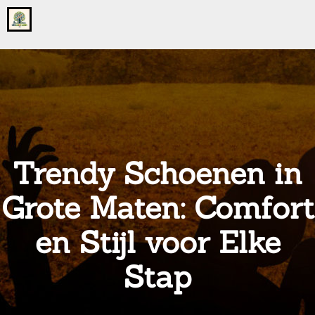
Go
to
the
home
page
of
onsgrotegezin.nl
Trendy Schoenen in
Grote Maten: Comfort
en Stijl voor Elke
Stap