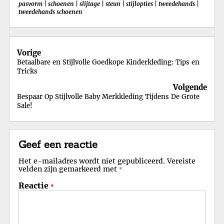
pasvorm
|
schoenen
|
slijtage
|
steun
|
stijlopties
|
tweedehands
|
tweedehands schoenen
Berichtnavigatie
Vorige
Betaalbare en Stijlvolle Goedkope Kinderkleding: Tips en
Tricks
Volgende
Bespaar Op Stijlvolle Baby Merkkleding Tijdens De Grote
Sale!
Geef een reactie
Het e-mailadres wordt niet gepubliceerd.
Vereiste
velden zijn gemarkeerd met
*
Reactie
*