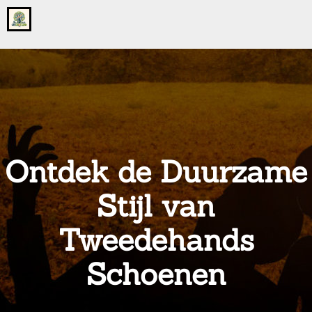
Go
to
the
home
page
of
onsgrotegezin.nl
Ontdek de Duurzame
Stijl van
Tweedehands
Schoenen