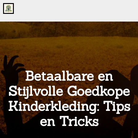
Go
to
the
home
page
of
onsgrotegezin.nl
Betaalbare en
Stijlvolle Goedkope
Kinderkleding: Tips
en Tricks