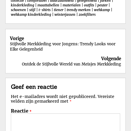
collectie
|
comfortabel
|
duurzaamheid
|
gelegenheid
|
jurken
|
kinderkleding
|
maattabellen
|
materialen
|
outfits
|
peuter
|
schoenen
|
stijl
|
t-shirts
|
tiener
|
trendy merken
|
wehkamp
|
wehkamp kinderkleding
|
winterjassen
|
zoekfilters
Berichtnavigatie
Vorige
Stijlvolle Merkkleding voor Jongens: Trendy Looks voor
Elke Gelegenheid
Volgende
Ontdek de Stijlvolle Wereld van Meisjes Merkkleding
Geef een reactie
Het e-mailadres wordt niet gepubliceerd.
Vereiste
velden zijn gemarkeerd met
*
Reactie
*