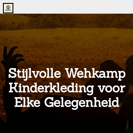
Go
to
the
home
page
of
onsgrotegezin.nl
Stijlvolle Wehkamp
Kinderkleding voor
Elke Gelegenheid