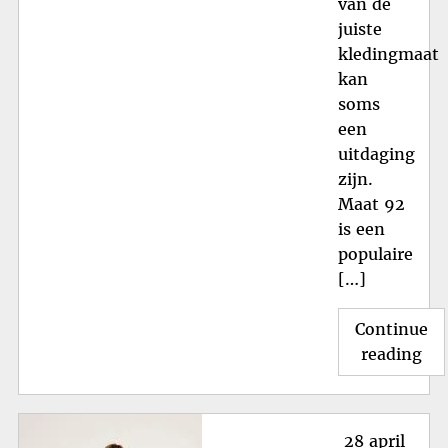
van de
juiste
kledingmaat
kan
soms
een
uitdaging
zijn.
Maat 92
is een
populaire
[…]
Continue
"St
reading
Kin
in
Ma
Posted
28 april