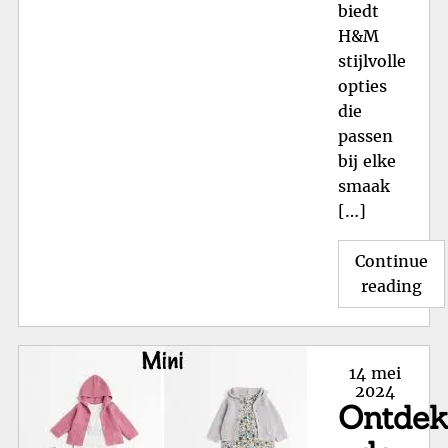
biedt
H&M
stijlvolle
opties
die
passen
bij elke
smaak
[…]
Continue
"T
reading
kin
bij
H&
Posted
14 mei
On
on
2024
Ontde
de
Sti