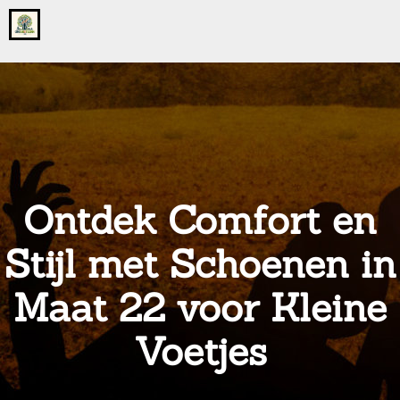
Go
to
the
home
page
of
onsgrotegezin.nl
Ontdek Comfort en
Stijl met Schoenen in
Maat 22 voor Kleine
Voetjes