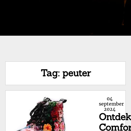
Tag:
peuter
Posted
04
on
september
2024
Ontde
Comfor