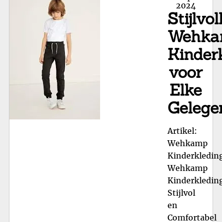
92:
on
2024
Stijlvol
Com
en
Wehka
Tr
Kinder
voo
Peu
voor
Elke
Gelege
Artikel:
Wehkamp
Kinderkledin
Wehkamp
Kinderkledin
Stijlvol
en
Comfortabel