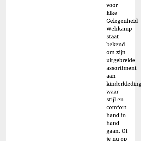
voor
Elke
Gelegenheid
Wehkamp
staat
bekend
om zijn
uitgebreide
assortiment
aan
kinderkleding
waar
stijl en
comfort
hand in
hand
gaan. Of
je nu op