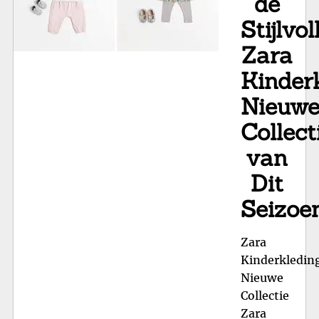
de
Col
Stijlvol
Zara
Kinder
Nieuw
Collect
van
Dit
Seizoe
Zara
Kinderkledin
Nieuwe
Collectie
Zara