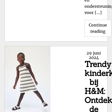
ondersteunin
voor […]
Continue
"O
reading
Co
en
Stij
Posted
29 juni
me
on
2024
Trendy
Sc
in
kinder
Ma
bij
22
voo
H&M:
Kle
Ontde
Voe
de