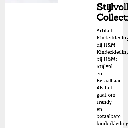
Stijlvol
Collect
Artikel:
Kinderkledin
bij H&M
Kinderkledin
bij H&M:
Stijlvol
en
Betaalbaar
Als het
gaat om
trendy
en
betaalbare
kinderkleding