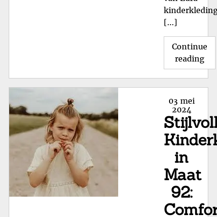
kinderkledin
[…]
Continue
"O
reading
de
Sti
Zar
Posted
03 mei
Kin
on
2024
Stijlvol
Ni
Col
Kinder
va
in
Dit
Se
Maat
92:
Comfor