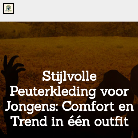
Go
to
the
home
page
of
onsgrotegezin.nl
Stijlvolle
Peuterkleding voor
Jongens: Comfort en
Trend in één outfit