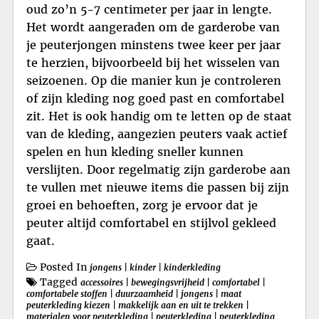
oud zo’n 5-7 centimeter per jaar in lengte.
Het wordt aangeraden om de garderobe van
je peuterjongen minstens twee keer per jaar
te herzien, bijvoorbeeld bij het wisselen van
seizoenen. Op die manier kun je controleren
of zijn kleding nog goed past en comfortabel
zit. Het is ook handig om te letten op de staat
van de kleding, aangezien peuters vaak actief
spelen en hun kleding sneller kunnen
verslijten. Door regelmatig zijn garderobe aan
te vullen met nieuwe items die passen bij zijn
groei en behoeften, zorg je ervoor dat je
peuter altijd comfortabel en stijlvol gekleed
gaat.
Posted In
jongens
|
kinder
|
kinderkleding
Tagged
accessoires
|
bewegingsvrijheid
|
comfortabel
|
comfortabele stoffen
|
duurzaamheid
|
jongens
|
maat
peuterkleding kiezen
|
makkelijk aan en uit te trekken
|
materialen voor peuterkleding
|
peuterkleding
|
peuterkleding