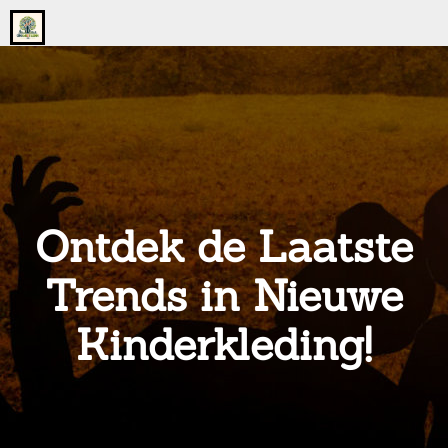
Go
to
the
home
page
of
onsgrotegezin.nl
Ontdek de Laatste
Trends in Nieuwe
Kinderkleding!