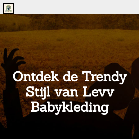
Go
to
the
home
page
of
onsgrotegezin.nl
Ontdek de Trendy
Stijl van Levv
Babykleding