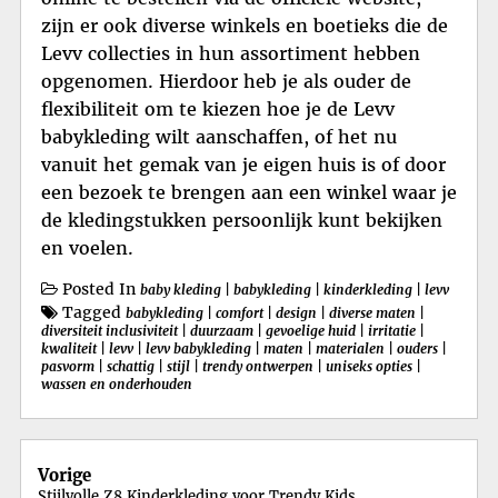
zijn er ook diverse winkels en boetieks die de
Levv collecties in hun assortiment hebben
opgenomen. Hierdoor heb je als ouder de
flexibiliteit om te kiezen hoe je de Levv
babykleding wilt aanschaffen, of het nu
vanuit het gemak van je eigen huis is of door
een bezoek te brengen aan een winkel waar je
de kledingstukken persoonlijk kunt bekijken
en voelen.
Posted In
baby kleding
|
babykleding
|
kinderkleding
|
levv
Tagged
babykleding
|
comfort
|
design
|
diverse maten
|
diversiteit inclusiviteit
|
duurzaam
|
gevoelige huid
|
irritatie
|
kwaliteit
|
levv
|
levv babykleding
|
maten
|
materialen
|
ouders
|
pasvorm
|
schattig
|
stijl
|
trendy ontwerpen
|
uniseks opties
|
wassen en onderhouden
Berichtnavigatie
Vorige
Stijlvolle Z8 Kinderkleding voor Trendy Kids